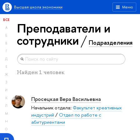
Высшая школа экономики
Меню
ВСЕ
Преподаватели и
А
сотрудники
Б
Подразделения
В
Г
Д
Е
Найден 1 человек
Ж
З
И
Просецкая Вера Васильевна
К
Л
Начальник отдела:
Факультет креативных
М
индустрий
/
Отдел по работе с
абитуриентами
Н
О