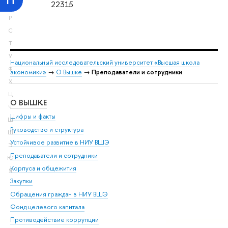
П
22315
Р
С
Т
У
Национальный исследовательский университет «Высшая школа
Ф
экономики»
→
О Вышке
→
Преподаватели и сотрудники
Х
Ц
О ВЫШКЕ
ОБ
Ч
Цифры и факты
Ли
Ш
Руководство и структура
Дов
Щ
Устойчивое развитие в НИУ ВШЭ
Ол
Э
Преподаватели и сотрудники
При
Ю
Корпуса и общежития
Вы
Я
Закупки
При
Обращения граждан в НИУ ВШЭ
Ас
Фонд целевого капитала
До
Противодействие коррупции
Цен