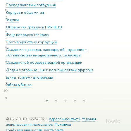
П
Преподаватели и сотрудники
При
Р
Корпуса и общежития
Вы
С
Закупки
При
Т
Обращения граждан в НИУ ВШЭ
Ас
У
Фонд целевого капитала
До
Ф
Противодействие коррупции
Цен
Х
Сведения о доходах, расходах, об имуществе и
Би
Ц
обязательствах имущественного характера
Об
Ч
Сведения об образовательной организации
Обр
Ш
Людям с ограниченными возможностями здоровья
Щ
Единая платежная страница
Э
Работа в Вышке
Ю
Я
© НИУ ВШЭ 1993–2021
Адреса и контакты
Условия
Редактору
использования материалов
Политика
конфиденциальности
Карта сайта