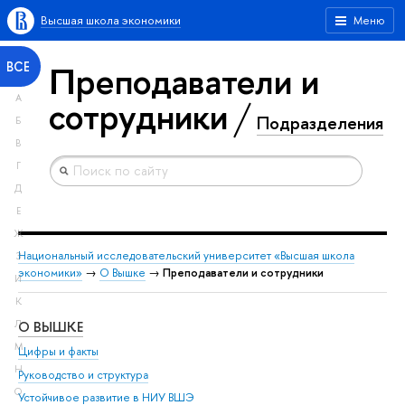
Высшая школа экономики
Меню
Преподаватели и
ВСЕ
А
сотрудники
Подразделения
Б
В
Г
Д
Е
Ж
Национальный исследовательский университет «Высшая школа
З
экономики»
→
О Вышке
→
Преподаватели и сотрудники
И
К
О ВЫШКЕ
ОБ
Л
М
Цифры и факты
Ли
Н
Руководство и структура
Дов
О
Устойчивое развитие в НИУ ВШЭ
Ол