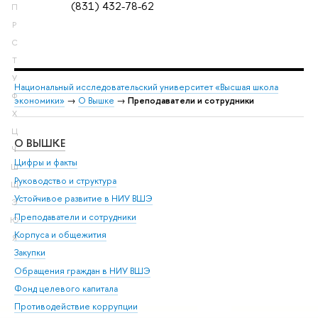
(831) 432-78-62
П
Р
С
Т
У
Национальный исследовательский университет «Высшая школа
Ф
экономики»
→
О Вышке
→
Преподаватели и сотрудники
Х
Ц
О ВЫШКЕ
ОБ
Ч
Цифры и факты
Ли
Ш
Руководство и структура
Дов
Щ
Устойчивое развитие в НИУ ВШЭ
Ол
Э
Преподаватели и сотрудники
При
Ю
Корпуса и общежития
Вы
Я
Закупки
При
Обращения граждан в НИУ ВШЭ
Ас
Фонд целевого капитала
До
Противодействие коррупции
Цен