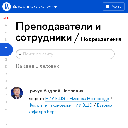
Высшая школа экономики
Меню
ВСЕ
Преподаватели и
А
сотрудники
Б
Подразделения
В
Г
Д
Найден 1 человек
Е
Ж
З
И
Гричук Андрей Петрович
К
доцент:
НИУ ВШЭ в Нижнем Новгороде
/
Л
Факультет экономики НИУ ВШЭ
/
Базовая
М
кафедра Kept
Н
О