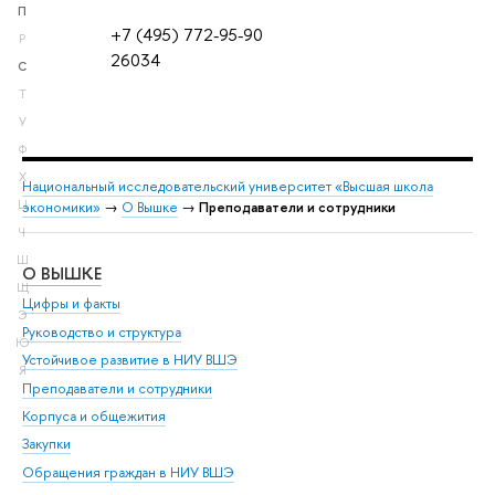
П
+7 (495) 772-95-90
Р
26034
С
Т
У
Ф
Х
Национальный исследовательский университет «Высшая школа
Ц
экономики»
→
О Вышке
→
Преподаватели и сотрудники
Ч
Ш
О ВЫШКЕ
ОБ
Щ
Цифры и факты
Ли
Э
Руководство и структура
Дов
Ю
Устойчивое развитие в НИУ ВШЭ
Ол
Я
Преподаватели и сотрудники
При
Корпуса и общежития
Вы
Закупки
При
Обращения граждан в НИУ ВШЭ
Ас