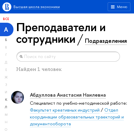
Высшая школа экономики
Меню
ВСЕ
Преподаватели и
А
сотрудники
Подразделения
Б
В
Г
Д
Найден 1 человек
Е
Ж
З
И
Абдуллова Анастасия Наилевна
К
Специалист по учебно-методической работе:
Л
Факультет креативных индустрий
/
Отдел
М
координации образовательных траекторий и
Н
документооборота
О