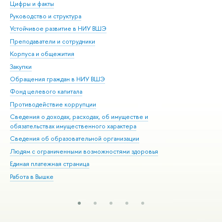
Цифры и факты
Ли
Руководство и структура
Дов
Устойчивое развитие в НИУ ВШЭ
Ол
Преподаватели и сотрудники
При
Корпуса и общежития
Вы
Закупки
При
Обращения граждан в НИУ ВШЭ
Ас
Фонд целевого капитала
До
Противодействие коррупции
Цен
Сведения о доходах, расходах, об имуществе и
Би
обязательствах имущественного характера
Об
Сведения об образовательной организации
Обр
Людям с ограниченными возможностями здоровья
Единая платежная страница
Работа в Вышке