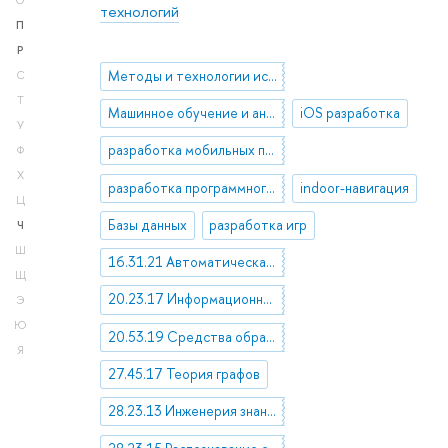
О
технологий
П
Р
Методы и технологии искусственного интеллекта
С
Т
Машинное обучение и анализ данных
iOS разработка
У
разработка мобильных приложений
Ф
Х
разработка программного обеспечения
indoor-навигация
Ц
Базы данных
разработка игр
Ч
Ш
16.31.21 Автоматическая обработка текста. Автоматический перевод. Автоматическое распознавание речи
Щ
20.23.17 Информационно-поисковые массивы. Базы данных. Манипулирование данными и файлами
Э
Ю
20.53.19 Средства обработки и поиска информации
Я
27.45.17 Теория графов
28.23.13 Инженерия знаний. Представление знаний