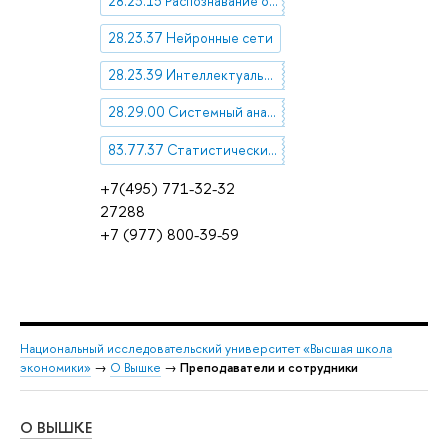
28.23.15 Распознавание образов. Обработка изображений
28.23.37 Нейронные сети
28.23.39 Интеллектуальные базы знаний
28.29.00 Системный анализ
83.77.37 Статистические банки и базы данных
+7(495) 771-32-32
27288
+7 (977) 800-39-59
Национальный исследовательский университет «Высшая школа
экономики»
→
О Вышке
→
Преподаватели и сотрудники
О ВЫШКЕ
ОБ