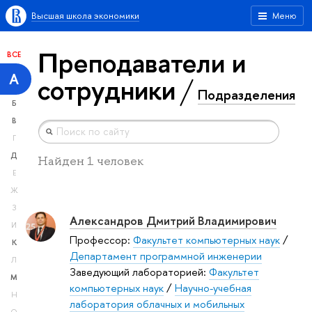
Высшая школа экономики
Меню
Преподаватели и
ВСЕ
А
сотрудники
Подразделения
Б
В
Г
Д
Найден 1 человек
Е
Ж
З
Александров Дмитрий Владимирович
И
Профессор:
Факультет компьютерных наук
/
К
Департамент программной инженерии
Л
Заведующий лабораторией:
Факультет
М
компьютерных наук
/
Научно-учебная
Н
лаборатория облачных и мобильных