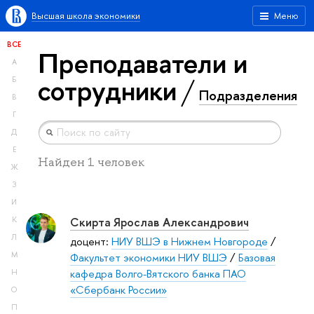
Высшая школа экономики
Меню
ВСЕ
Преподаватели и
А
сотрудники
Б
Подразделения
В
Г
Д
Е
Найден 1 человек
Ж
З
И
Скирта Ярослав Александрович
К
Л
доцент:
НИУ ВШЭ в Нижнем Новгороде
/
М
Факультет экономики НИУ ВШЭ
/
Базовая
кафедра Волго-Вятского банка ПАО
Н
«Сбербанк России»
О
П