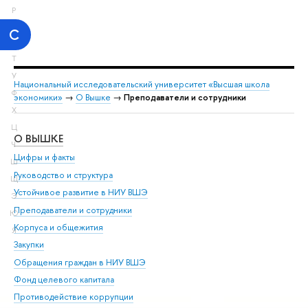
Р
С
Т
У
Национальный исследовательский университет «Высшая школа
Ф
экономики»
→
О Вышке
→
Преподаватели и сотрудники
Х
Ц
О ВЫШКЕ
ОБ
Ч
Цифры и факты
Ли
Ш
Руководство и структура
Дов
Щ
Устойчивое развитие в НИУ ВШЭ
Ол
Э
Преподаватели и сотрудники
При
Ю
Корпуса и общежития
Вы
Я
Закупки
При
Обращения граждан в НИУ ВШЭ
Ас
Фонд целевого капитала
До
Противодействие коррупции
Цен