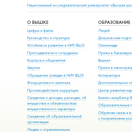
Национальный исследовательский университет «Высшая шк
О ВЫШКЕ
ОБРАЗОВАНИЕ
Цифры и факты
Лицей
Руководство и структура
Довузовская подго
Устойчивое развитие в НИУ ВШЭ
Олимпиады
Преподаватели и сотрудники
Прием в бакалаври
Корпуса и общежития
Вышка+
Закупки
Прием в магистрат
Обращения граждан в НИУ ВШЭ
Аспирантура
Фонд целевого капитала
Дополнительное о
Противодействие коррупции
Центр развития ка
Сведения о доходах, расходах, об
Бизнес-инкубатор
имуществе и обязательствах
Образовательные 
имущественного характера
Обратная связь и 
Сведения об образовательной
с получателями усл
организации
Людям с ограниченными