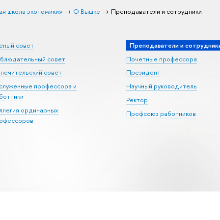
ая школа экономики»
О Вышке
Преподаватели и сотрудники
еный совет
Преподаватели и сотрудник
блюдательный совет
Почетные профессора
печительский совет
Президент
служенные профессора и
Научный руководитель
ботники
Ректор
ллегия ординарных
Профсоюз работников
офессоров