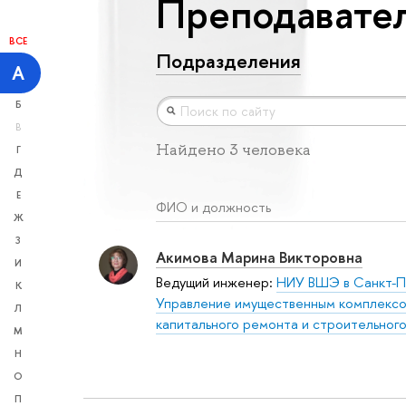
Преподавател
ВСЕ
Подразделения
А
Б
В
Найдено 3 человека
Г
Д
Е
ФИО и должность
Ж
З
Акимова Марина Викторовна
И
Ведущий инженер:
НИУ ВШЭ в Санкт-П
К
Управление имущественным комплекс
Л
капитального ремонта и строительног
М
Н
О
П