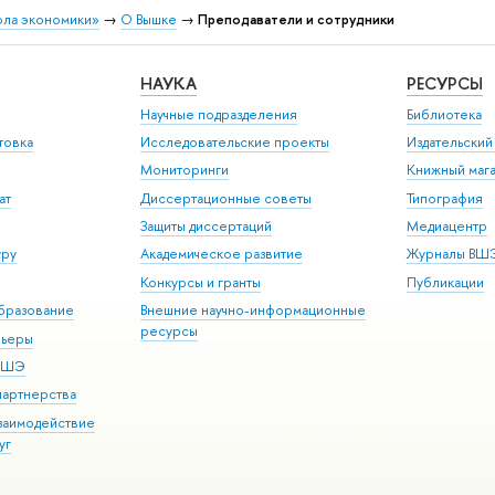
ола экономики»
→
О Вышке
→
Преподаватели и сотрудники
НАУКА
РЕСУРСЫ
Научные подразделения
Библиотека
товка
Исследовательские проекты
Издательски
Мониторинги
Книжный мага
ат
Диссертационные советы
Типография
Защиты диссертаций
Медиацентр
уру
Академическое развитие
Журналы ВШ
Конкурсы и гранты
Публикации
бразование
Внешние научно-информационные
ресурсы
рьеры
 ВШЭ
партнерства
взаимодействие
уг