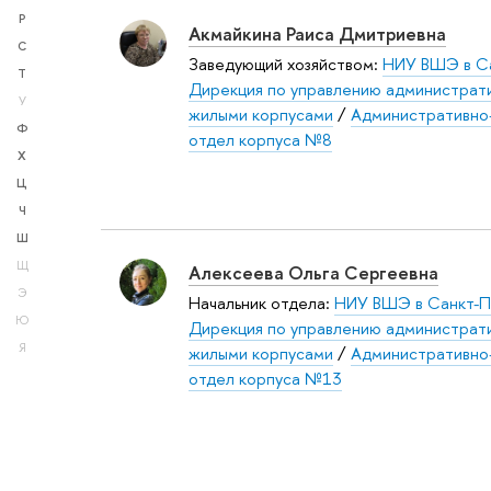
Р
Акмайкина Раиса Дмитриевна
С
Заведующий хозяйством:
НИУ ВШЭ в С
Т
Дирекция по управлению администрат
У
жилыми корпусами
/
Административно
Ф
отдел корпуса №8
Х
Ц
Ч
Ш
Щ
Алексеева Ольга Сергеевна
Э
Начальник отдела:
НИУ ВШЭ в Санкт-П
Ю
Дирекция по управлению администрат
Я
жилыми корпусами
/
Административно
отдел корпуса №13