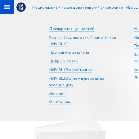
Национальный исследовательский университет «Высш
Декларация ценностей
Уч
Хартия (кодекс этики) работников
На
НИУ ВШЭ
По
Программа развития
За
Цифры и факты
ра
НИУ ВШЭ в рейтингах
Ко
пр
НИУ ВШЭ в международных
ассоциациях
История
Мы помним