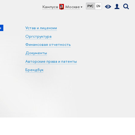
Кампус в
Москве
РУС
EN
и
Устав и лицензии
Оргструктура
Финансовая отчетность
Документы
Авторские права и патенты
Брендбук