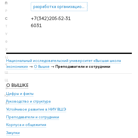
П
разработка организационно-распорядительных и кадровых документов
Р
+7(342)205-52-31
С
6031
Т
У
Ф
Х
Ц
Национальный исследовательский университет «Высшая школа
Ч
экономики»
→
О Вышке
→
Преподаватели и сотрудники
Ш
Щ
О ВЫШКЕ
ОБ
Э
Цифры и факты
Ли
Ю
Руководство и структура
Дов
Я
Устойчивое развитие в НИУ ВШЭ
Ол
Преподаватели и сотрудники
При
Корпуса и общежития
Вы
Закупки
При