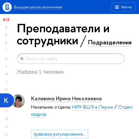
Высшая школа экономики
Меню
ВСЕ
Преподаватели и
А
сотрудники
Б
Подразделения
В
Г
Д
Е
Найден 1 человек
Ж
З
И
Калявина Ирина Николаевна
К
Начальник отдела:
НИУ ВШЭ в Перми
/
Отдел
Л
кадров
М
Н
правовое регулирование трудовых отношений
О