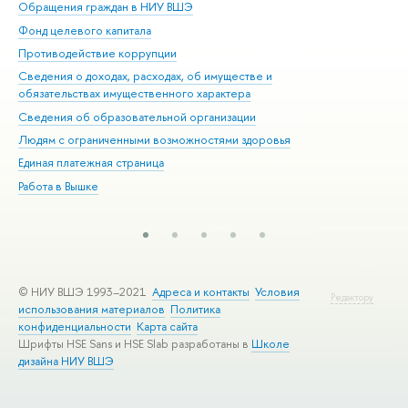
Обращения граждан в НИУ ВШЭ
Ас
Фонд целевого капитала
До
Противодействие коррупции
Цен
Сведения о доходах, расходах, об имуществе и
Би
обязательствах имущественного характера
Об
Сведения об образовательной организации
Обр
Людям с ограниченными возможностями здоровья
Единая платежная страница
Работа в Вышке
© НИУ ВШЭ 1993–2021
Адреса и контакты
Условия
Редактору
использования материалов
Политика
конфиденциальности
Карта сайта
Шрифты HSE Sans и HSE Slab разработаны в
Школе
дизайна НИУ ВШЭ