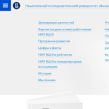
Национальный исследовательский университет «Высш
Декларация ценностей
Уч
Хартия (кодекс этики) работников
На
НИУ ВШЭ
По
Программа развития
За
Цифры и факты
ра
НИУ ВШЭ в рейтингах
Ко
пр
НИУ ВШЭ в международных
ассоциациях
История
Мы помним