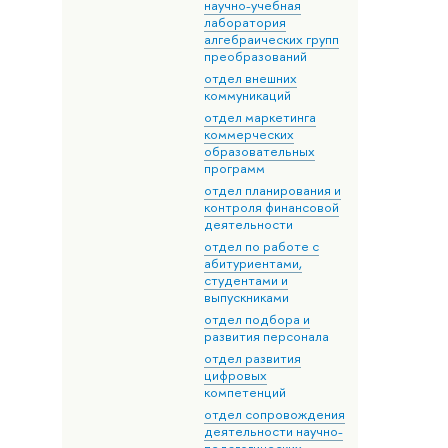
научно-учебная
лаборатория
алгебраических групп
преобразований
отдел внешних
коммуникаций
отдел маркетинга
коммерческих
образовательных
программ
отдел планирования и
контроля финансовой
деятельности
отдел по работе с
абитуриентами,
студентами и
выпускниками
отдел подбора и
развития персонала
отдел развития
цифровых
компетенций
отдел сопровождения
деятельности научно-