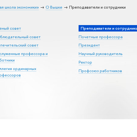
ая школа экономики»
О Вышке
Преподаватели и сотрудники
еный совет
Преподаватели и сотрудник
блюдательный совет
Почетные профессора
печительский совет
Президент
служенные профессора и
Научный руководитель
ботники
Ректор
ллегия ординарных
Профсоюз работников
офессоров