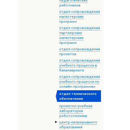
педагогических
работников
отдел сопровождения
магистерских
программ
отдел сопровождения
партнерских
магистерских
программ
отдел сопровождения
проектов
отдел сопровождения
учебного процесса в
бакалавриате
отдел сопровождения
учебного процесса по
онлайн-программам
отдел технического
обеспечения
проектно-учебная
лаборатория
робототехники
центр непрерывного
образования