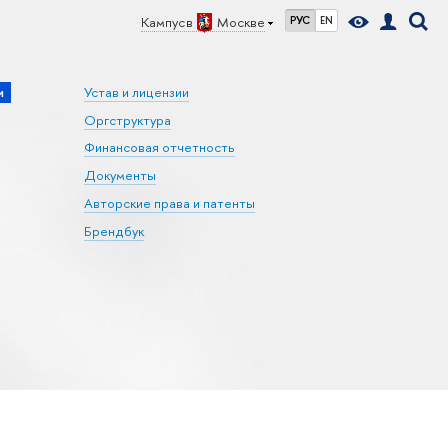
Кампус в
Москве
РУС
EN
и
Устав и лицензии
Оргструктура
Финансовая отчетность
Документы
Авторские права и патенты
Брендбук