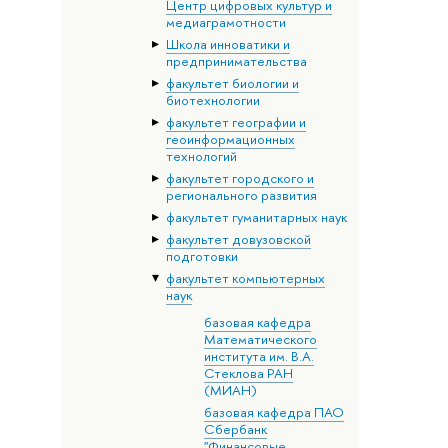
Центр цифровых культур и
медиаграмотности
Школа инноватики и
предпринимательства
факультет биологии и
биотехнологии
факультет географии и
геоинформационных
технологий
факультет городского и
регионального развития
факультет гуманитарных наук
факультет довузовской
подготовки
факультет компьютерных
наук
базовая кафедра
Математического
института им. В.А.
Стеклова РАН
(МИАН)
базовая кафедра ПАО
Сбербанк
"Финансовые