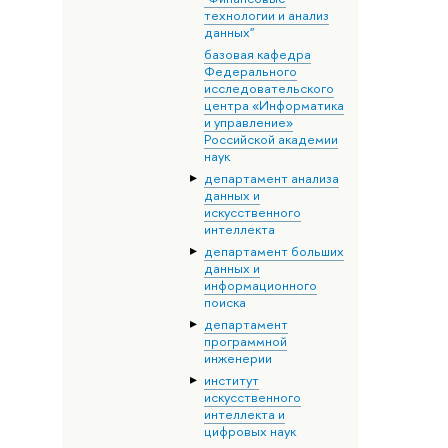
технологии и анализ
данных"
базовая кафедра
Федерального
исследовательского
центра «Информатика
и управление»
Российской академии
наук
департамент анализа
данных и
искусственного
интеллекта
департамент больших
данных и
информационного
поиска
департамент
программной
инженерии
институт
искусственного
интеллекта и
цифровых наук