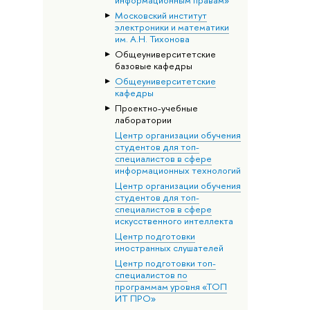
информационным правам»
Московский институт
электроники и математики
им. А.Н. Тихонова
Общеуниверситетские
базовые кафедры
Общеуниверситетские
кафедры
Проектно-учебные
лаборатории
Центр организации обучения
студентов для топ-
специалистов в сфере
информационных технологий
Центр организации обучения
студентов для топ-
специалистов в сфере
искусственного интеллекта
Центр подготовки
иностранных слушателей
Центр подготовки топ-
специалистов по
программам уровня «ТОП
ИТ ПРО»