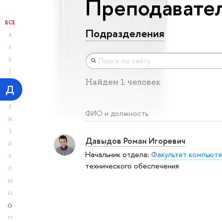
Преподавател
ВСЕ
Подразделения
А
Б
В
Г
Найден 1 человек
Д
Е
ФИО и должность
Ж
З
Давыдов Роман Игоревич
И
Начальник отдела:
Факультет компьюте
К
технического обеспечения
Л
М
Н
О
П