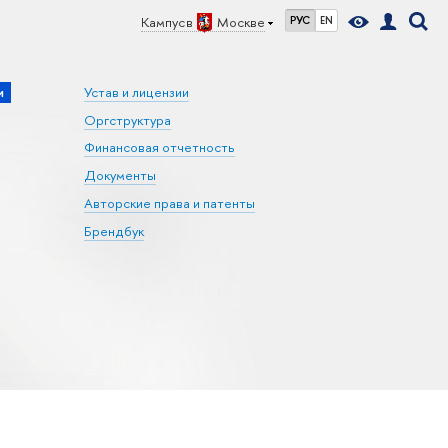
Кампус в
Москве
РУС
EN
и
Устав и лицензии
Оргструктура
Финансовая отчетность
Документы
Авторские права и патенты
Брендбук