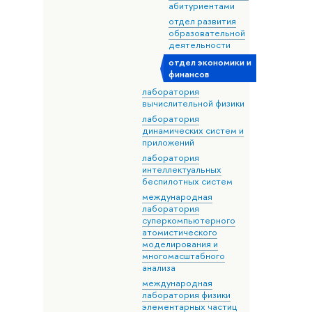
абитуриентами
отдел развития
образовательной
деятельности
отдел экономики и
финансов
лаборатория
вычислительной физики
лаборатория
динамических систем и
приложений
лаборатория
интеллектуальных
беспилотных систем
международная
лаборатория
суперкомпьютерного
атомистического
моделирования и
многомасштабного
анализа
международная
лаборатория физики
элементарных частиц