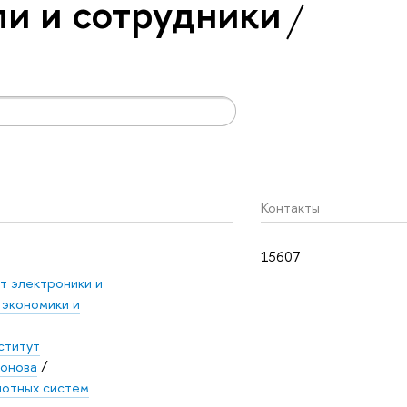
и и сотрудники
Контакты
15607
т электроники и
экономики и
ститут
хонова
/
лотных систем