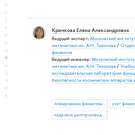
Р
С
Т
У
Крючкова Елена Александровна
Ф
Ведущий эксперт:
Московский институт
Х
математики им. А.Н. Тихонова
/
Отдел 
Ц
финансов
Ч
Ведущий инженер:
Московский институ
математики им. А.Н. Тихонова
/
Учебно
Ш
исследовательская лаборатория функ
Щ
безопасности космических аппаратов 
Э
Ю
Я
планирование финансовых потоков
кадровое делопроизводство