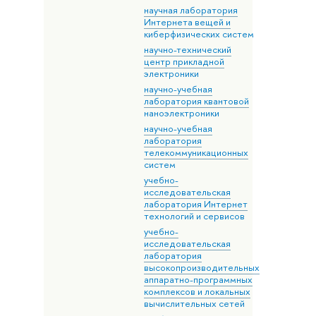
научная лаборатория
Интернета вещей и
киберфизических систем
научно-технический
центр прикладной
электроники
научно-учебная
лаборатория квантовой
наноэлектроники
научно-учебная
лаборатория
телекоммуникационных
систем
учебно-
исследовательская
лаборатория Интернет
технологий и сервисов
учебно-
исследовательская
лаборатория
высокопроизводительных
аппаратно-программных
комплексов и локальных
вычислительных сетей