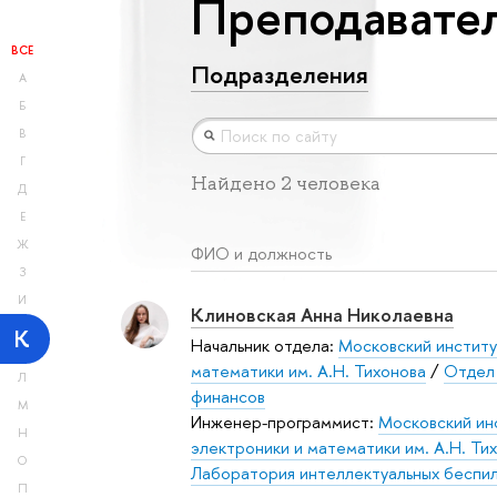
Преподавател
ВСЕ
Подразделения
А
Б
В
Г
Найдено 2 человека
Д
Е
Ж
ФИО и должность
З
И
Клиновская Анна Николаевна
К
Начальник отдела:
Московский институ
математики им. А.Н. Тихонова
/
Отдел 
Л
финансов
М
Инженер-программист:
Московский ин
Н
электроники и математики им. А.Н. Ти
О
Лаборатория интеллектуальных беспи
П