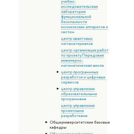
учебно-
исследовательская
лаборатория
функциональной
безопасности
космических аппаратов и
систем
центр квантовых
метаматериалов
центр организации работ
по проекту Передовая
инженерно-
математическая школа
центр программных
разработок и цифровых
сервисов
центр управления
образовательными
программами
центр управления
проектными
разработками
Общеуниверситетские базовые
кафедры
Общеуниверситетские