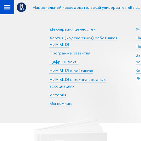
Национальный исследовательский университет «Высш
Декларация ценностей
Уч
Хартия (кодекс этики) работников
На
НИУ ВШЭ
По
Программа развития
За
Цифры и факты
ра
НИУ ВШЭ в рейтингах
Ко
пр
НИУ ВШЭ в международных
ассоциациях
История
Мы помним