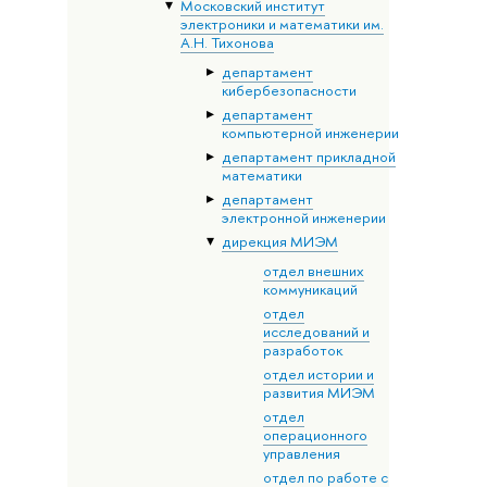
Московский институт
электроники и математики им.
А.Н. Тихонова
департамент
кибербезопасности
департамент
компьютерной инженерии
департамент прикладной
математики
департамент
электронной инженерии
дирекция МИЭМ
отдел внешних
коммуникаций
отдел
исследований и
разработок
отдел истории и
развития МИЭМ
отдел
операционного
управления
отдел по работе с