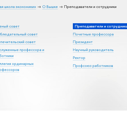
ая школа экономики»
О Вышке
Преподаватели и сотрудники
еный совет
Преподаватели и сотрудник
блюдательный совет
Почетные профессора
печительский совет
Президент
служенные профессора и
Научный руководитель
ботники
Ректор
ллегия ординарных
Профсоюз работников
офессоров