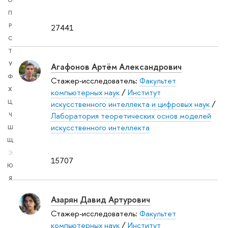
О
П
Р
27441
С
Т
У
Агафонов Артём Александрович
Ф
Стажер-исследователь:
Факультет
Х
компьютерных наук
/
Институт
Ц
искусственного интеллекта и цифровых наук
/
Лаборатория теоретических основ моделей
Ч
искусственного интеллекта
Ш
Щ
Э
15707
Ю
Я
Азарян Давид Артурович
Стажер-исследователь:
Факультет
компьютерных наук
/
Институт