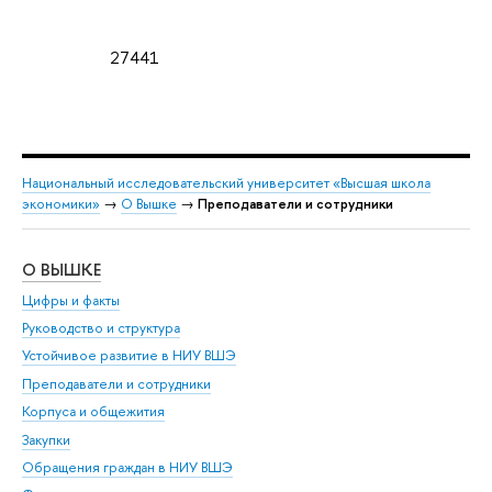
27441
Национальный исследовательский университет «Высшая школа
экономики»
→
О Вышке
→
Преподаватели и сотрудники
О ВЫШКЕ
ОБ
Цифры и факты
Ли
Руководство и структура
Дов
Устойчивое развитие в НИУ ВШЭ
Ол
Преподаватели и сотрудники
При
Корпуса и общежития
Вы
Закупки
При
Обращения граждан в НИУ ВШЭ
Ас