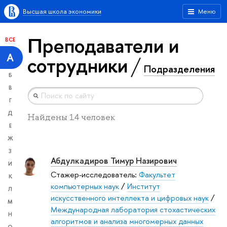
Высшая школа экономики
Меню
Преподаватели и
ВСЕ
А
сотрудники
Подразделения
Б
В
Г
Д
Найдены 14 человек
Е
Ж
З
Абдулкадиров Тимур Назирович
И
Стажер-исследователь:
Факультет
К
компьютерных наук
/
Институт
Л
искусственного интеллекта и цифровых наук
/
М
Международная лаборатория стохастических
Н
алгоритмов и анализа многомерных данных