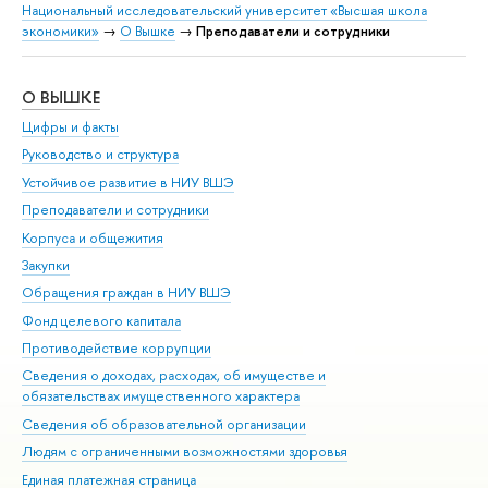
Национальный исследовательский университет «Высшая школа
экономики»
→
О Вышке
→
Преподаватели и сотрудники
О ВЫШКЕ
ОБ
Цифры и факты
Ли
Руководство и структура
Дов
Устойчивое развитие в НИУ ВШЭ
Ол
Преподаватели и сотрудники
При
Корпуса и общежития
Вы
Закупки
При
Обращения граждан в НИУ ВШЭ
Ас
Фонд целевого капитала
До
Противодействие коррупции
Цен
Сведения о доходах, расходах, об имуществе и
Би
обязательствах имущественного характера
Об
Сведения об образовательной организации
Обр
Людям с ограниченными возможностями здоровья
Единая платежная страница