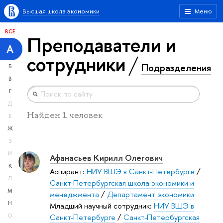
Высшая школа экономики
Меню
ВСЕ
Преподаватели и
А
сотрудники
Подразделения
Б
В
Г
Д
Найден 1 человек
Е
Ж
З
И
Афанасьев Кирилл Олегович
К
Аспирант:
НИУ ВШЭ в Санкт-Петербурге
/
Л
Санкт-Петербургская школа экономики и
М
менеджмента
/
Департамент экономики
Н
Младший научный сотрудник:
НИУ ВШЭ в
Санкт-Петербурге
/
Санкт-Петербургская
О