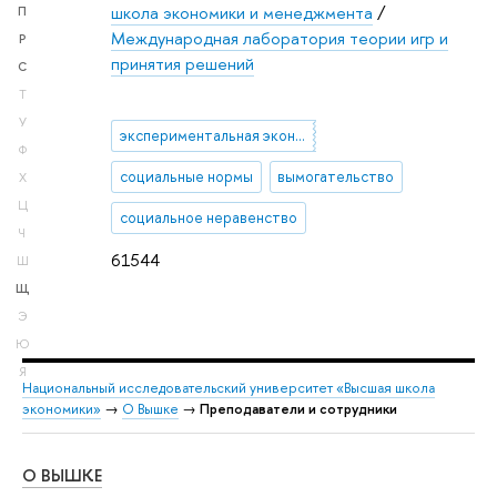
школа экономики и менеджмента
/
П
Международная лаборатория теории игр и
Р
принятия решений
С
Т
У
экспериментальная экономика
Ф
социальные нормы
вымогательство
Х
Ц
социальное неравенство
Ч
61544
Ш
Щ
Э
Ю
Я
Национальный исследовательский университет «Высшая школа
экономики»
→
О Вышке
→
Преподаватели и сотрудники
О ВЫШКЕ
ОБ