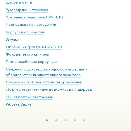
Цифры и факты
Ли
Руководство и структура
Дов
Устойчивое развитие в НИУ ВШЭ
Ол
Преподаватели и сотрудники
При
Корпуса и общежития
Вы
Закупки
При
Обращения граждан в НИУ ВШЭ
Ас
Фонд целевого капитала
До
Противодействие коррупции
Цен
Сведения о доходах, расходах, об имуществе и
Би
обязательствах имущественного характера
Об
Сведения об образовательной организации
Обр
Людям с ограниченными возможностями здоровья
Единая платежная страница
Работа в Вышке