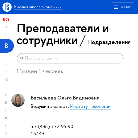
Высшая школа экономики
Меню
ВСЕ
Преподаватели и
А
сотрудники
Б
Подразделения
В
Г
Д
Найден 1 человек
Е
Ж
З
И
Васильева Ольга Вадимовна
К
Ведущий эксперт:
Институт экологии
Л
М
+7 (495) 772-95-90
Н
15443
О