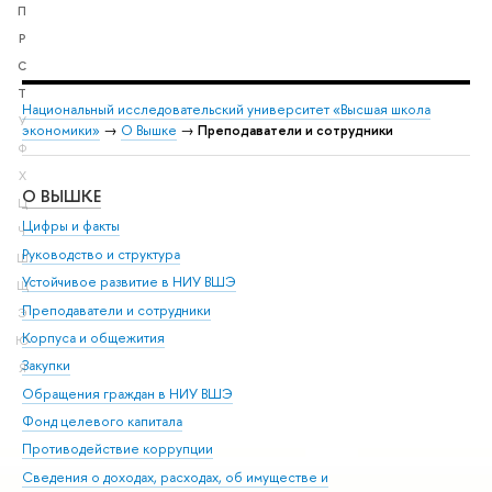
П
Р
С
Т
Национальный исследовательский университет «Высшая школа
У
экономики»
→
О Вышке
→
Преподаватели и сотрудники
Ф
Х
О ВЫШКЕ
ОБ
Ц
Цифры и факты
Ли
Ч
Руководство и структура
Дов
Ш
Устойчивое развитие в НИУ ВШЭ
Ол
Щ
Преподаватели и сотрудники
При
Э
Корпуса и общежития
Вы
Ю
Закупки
При
Я
Обращения граждан в НИУ ВШЭ
Ас
Фонд целевого капитала
До
Противодействие коррупции
Цен
Сведения о доходах, расходах, об имуществе и
Би