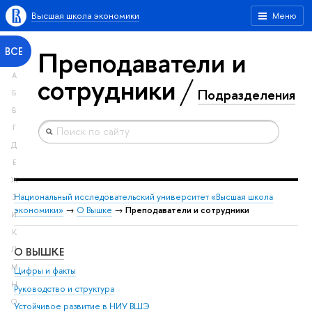
Высшая школа экономики
Меню
Преподаватели и
ВСЕ
А
сотрудники
Подразделения
Б
В
Г
Д
Е
Ж
Национальный исследовательский университет «Высшая школа
З
экономики»
→
О Вышке
→
Преподаватели и сотрудники
И
К
О ВЫШКЕ
ОБ
Л
М
Цифры и факты
Ли
Н
Руководство и структура
Дов
О
Устойчивое развитие в НИУ ВШЭ
Ол