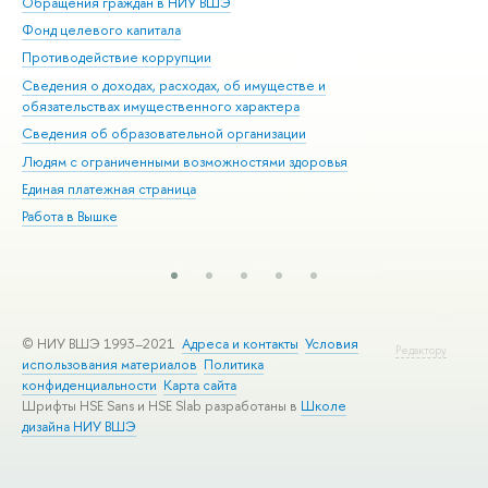
Обращения граждан в НИУ ВШЭ
Ас
Фонд целевого капитала
До
Противодействие коррупции
Цен
Сведения о доходах, расходах, об имуществе и
Би
обязательствах имущественного характера
Об
Сведения об образовательной организации
Обр
Людям с ограниченными возможностями здоровья
Единая платежная страница
Работа в Вышке
© НИУ ВШЭ 1993–2021
Адреса и контакты
Условия
Редактору
использования материалов
Политика
конфиденциальности
Карта сайта
Шрифты HSE Sans и HSE Slab разработаны в
Школе
дизайна НИУ ВШЭ