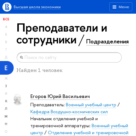
Высшая школа экономики
Меню
ВСЕ
Преподаватели и
А
сотрудники
Б
Подразделения
В
Г
Д
Е
Найден 1 человек
Ж
З
И
Егоров Юрий Васильевич
К
Преподаватель:
Военный учебный центр
/
Л
Кафедра Воздушно-космических сил
М
Начальник отделения учебной и
Н
тренировочной аппаратуры:
Военный учебный
центр
/
Отделение учебной и тренировочной
О