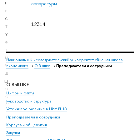
аппаратуры
П
Р
С
12314
Т
У
Ф
Х
Ц
Национальный исследовательский университет «Высшая школа
экономики»
→
О Вышке
→
Преподаватели и сотрудники
Ч
Ш
Щ
О ВЫШКЕ
ОБ
Э
Цифры и факты
Ли
Ю
Руководство и структура
Дов
Я
Устойчивое развитие в НИУ ВШЭ
Ол
Преподаватели и сотрудники
При
Корпуса и общежития
Вы
Закупки
При