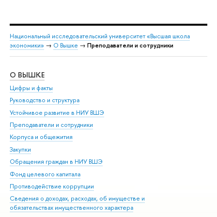
Национальный исследовательский университет «Высшая школа
экономики»
→
О Вышке
→
Преподаватели и сотрудники
О ВЫШКЕ
ОБ
Цифры и факты
Ли
Руководство и структура
Дов
Устойчивое развитие в НИУ ВШЭ
Ол
Преподаватели и сотрудники
При
Корпуса и общежития
Вы
Закупки
При
Обращения граждан в НИУ ВШЭ
Ас
Фонд целевого капитала
До
Противодействие коррупции
Цен
Сведения о доходах, расходах, об имуществе и
Би
обязательствах имущественного характера
Об