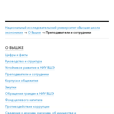
Национальный исследовательский университет «Высшая школа
экономики»
→
О Вышке
→
Преподаватели и сотрудники
О ВЫШКЕ
ОБ
Цифры и факты
Ли
Руководство и структура
Дов
Устойчивое развитие в НИУ ВШЭ
Ол
Преподаватели и сотрудники
При
Корпуса и общежития
Вы
Закупки
При
Обращения граждан в НИУ ВШЭ
Ас
Фонд целевого капитала
До
Противодействие коррупции
Цен
Сведения о доходах, расходах, об имуществе и
Би