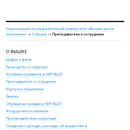
Национальный исследовательский университет «Высшая школа
экономики»
→
О Вышке
→
Преподаватели и сотрудники
О ВЫШКЕ
ОБ
Цифры и факты
Ли
Руководство и структура
Дов
Устойчивое развитие в НИУ ВШЭ
Ол
Преподаватели и сотрудники
При
Корпуса и общежития
Вы
Закупки
При
Обращения граждан в НИУ ВШЭ
Ас
Фонд целевого капитала
До
Противодействие коррупции
Цен
Сведения о доходах, расходах, об имуществе и
Би