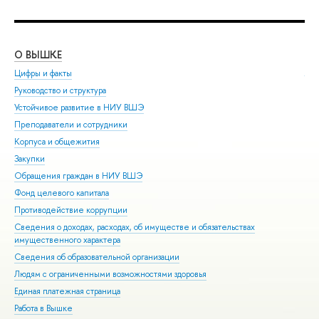
О ВЫШКЕ
ОБ
Цифры и факты
Ли
Руководство и структура
Дов
Устойчивое развитие в НИУ ВШЭ
Ол
Преподаватели и сотрудники
При
Корпуса и общежития
Вы
Закупки
При
Обращения граждан в НИУ ВШЭ
Асп
Фонд целевого капитала
Доп
Противодействие коррупции
Цен
Сведения о доходах, расходах, об имуществе и обязательствах
Биз
имущественного характера
Обр
Сведения об образовательной организации
Обр
Людям с ограниченными возможностями здоровья
Единая платежная страница
Работа в Вышке