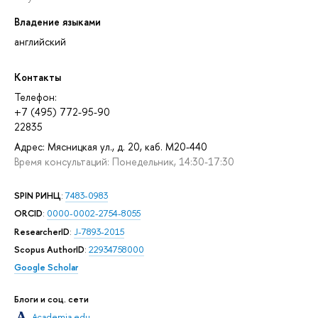
Владение языками
английский
Контакты
Телефон:
+7 (495) 772-95-90
22835
Адрес: Мясницкая ул., д. 20, каб. М20-440
Время консультаций: Понедельник, 14:30-17:30
SPIN РИНЦ
:
7483-0983
ORCID
:
0000-0002-2754-8055
ResearcherID
:
J-7893-2015
Scopus AuthorID
:
22934758000
Google Scholar
Блоги и соц. сети
Academia.edu