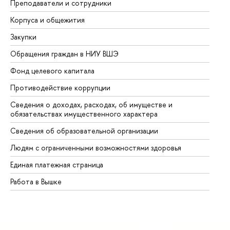
Преподаватели и сотрудники
Пр
Корпуса и общежития
Вы
Закупки
Пр
Обращения граждан в НИУ ВШЭ
Ас
Фонд целевого капитала
До
Противодействие коррупции
Це
Сведения о доходах, расходах, об имуществе и
Би
обязательствах имущественного характера
Об
Сведения об образовательной организации
Об
Людям с ограниченными возможностями здоровья
Единая платежная страница
Работа в Вышке