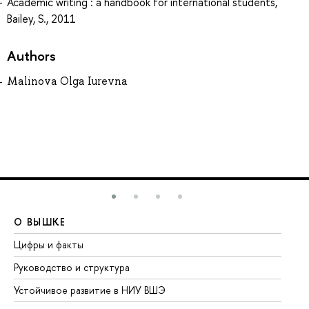
Academic writing : a handbook for international students,
Bailey, S., 2011
Authors
Malinova Olga Iurevna
О ВЫШКЕ
О
Цифры и факты
Ли
Руководство и структура
До
Устойчивое развитие в НИУ ВШЭ
Ол