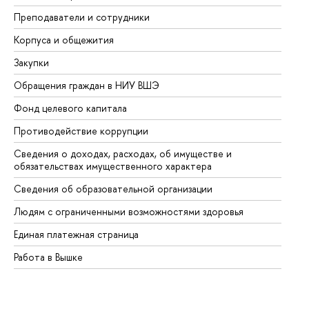
Преподаватели и сотрудники
Пр
Корпуса и общежития
Вы
Закупки
Пр
Обращения граждан в НИУ ВШЭ
Ас
Фонд целевого капитала
До
Противодействие коррупции
Це
Сведения о доходах, расходах, об имуществе и
Би
обязательствах имущественного характера
Об
Сведения об образовательной организации
Об
Людям с ограниченными возможностями здоровья
Единая платежная страница
Работа в Вышке