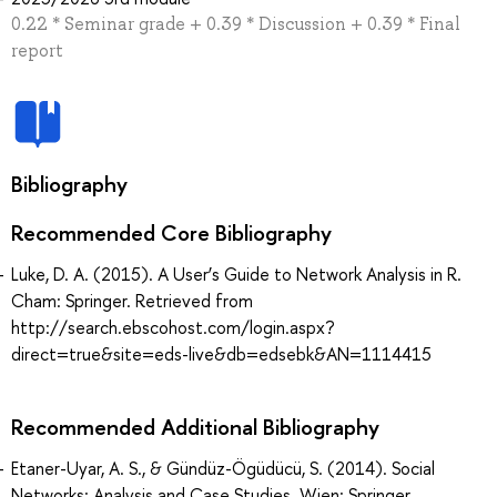
0.22 * Seminar grade + 0.39 * Discussion + 0.39 * Final
report
Bibliography
Recommended Core Bibliography
Luke, D. A. (2015). A User’s Guide to Network Analysis in R.
Cham: Springer. Retrieved from
http://search.ebscohost.com/login.aspx?
direct=true&site=eds-live&db=edsebk&AN=1114415
Recommended Additional Bibliography
Etaner-Uyar, A. S., & Gündüz-Ögüdücü, S. (2014). Social
Networks: Analysis and Case Studies. Wien: Springer.