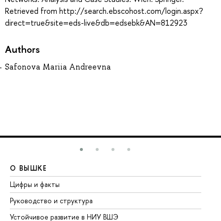
Retrieved from http://search.ebscohost.com/login.aspx?
direct=true&site=eds-live&db=edsebk&AN=812923
Authors
Safonova Mariia Andreevna
О ВЫШКЕ
О
Цифры и факты
Ли
Руководство и структура
До
Устойчивое развитие в НИУ ВШЭ
Ол