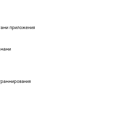
тами приложения
емами
граммирования