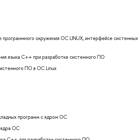
е программного окружения ОС LINUX, интерфейсе системных
ния языка С++ при разработке системного ПО
системного ПО в ОС Linux
кладных программ с ядром ОС
 ядра ОС
ыка С++ для разработки системного ПО