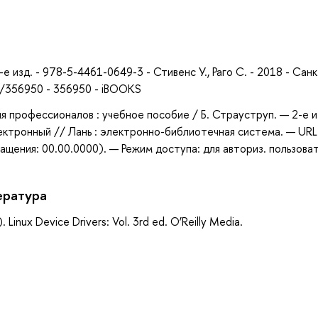
а
изд. - 978-5-4461-0649-3 - Стивенс У., Раго С. - 2018 - Санк
s/356950 - 356950 - iBOOKS
я профессионалов : учебное пособие / Б. Страуструп. — 2-е и
ектронный // Лань : электронно-библиотечная система. — URL
щения: 00.00.0000). — Режим доступа: для авториз. пользова
ература
. Linux Device Drivers: Vol. 3rd ed. O’Reilly Media.