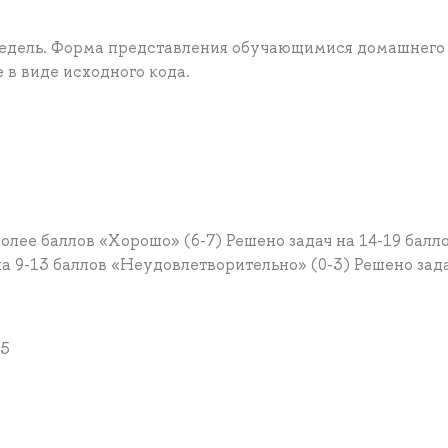
 недель. Форма представления обучающимися домашнего
 в виде исходного кода.
более баллов «Хорошо» (6-7) Решено задач на 14-19 балл
на 9-13 баллов «Неудовлетворительно» (0-3) Решено зад
№5