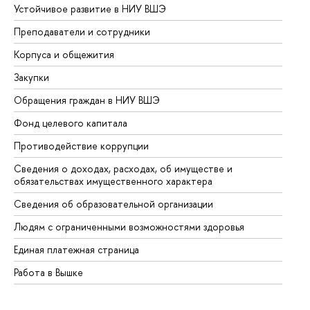
Устойчивое развитие в НИУ ВШЭ
Ол
Преподаватели и сотрудники
Пр
Корпуса и общежития
Вы
Закупки
Пр
Обращения граждан в НИУ ВШЭ
Ас
Фонд целевого капитала
До
Противодействие коррупции
Це
Сведения о доходах, расходах, об имуществе и
Би
обязательствах имущественного характера
Об
Сведения об образовательной организации
Об
Людям с ограниченными возможностями здоровья
Единая платежная страница
Работа в Вышке