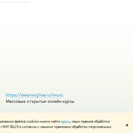
https://elearning.hse.ru/mooc
Массовые открытые онлайн-курсы
ьзовании файлов cookies можно найти
здесь
, наши правила обработки
Редактору
✖
том НИУ ВШЭ и согласны с нашими правилами обработки персональных