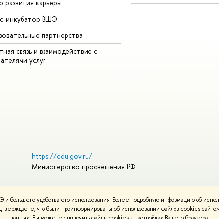
р развития карьеры
ес-инкубатор ВШЭ
зовательные партнерства
ная связь и взаимодействие с
чателями услуг
https://edu.gov.ru/
Министерство просвещения РФ
 и большего удобства его использования. Более подробную информацию об испол
пользования материалов
Политика конфиденциальности
подтверждаете, что были проинформированы об использовании файлов cookies сай
НИУ ВШЭ
Карта сайта
данных. Вы можете отключить файлы cookies в настройках Вашего браузера.