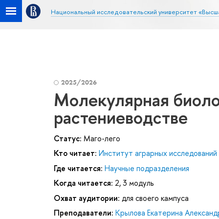
Национальный исследовательский университет «Высш
2025/2026
Молекулярная биолог
растениеводстве
Статус:
Маго-лего
Кто читает:
Институт аграрных исследований
Где читается:
Научные подразделения
Когда читается:
2, 3 модуль
Охват аудитории:
для своего кампуса
Преподаватели:
Крылова Екатерина Александ