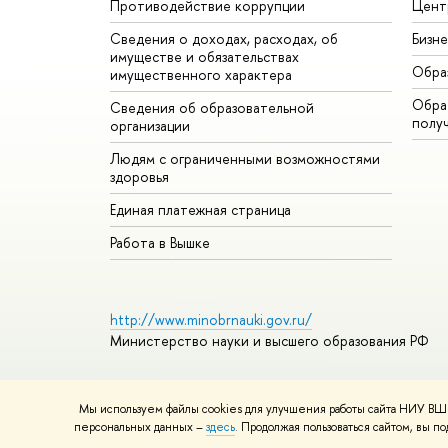
Противодействие коррупции
Цент
Сведения о доходах, расходах, об
Бизн
имуществе и обязательствах
Обра
имущественного характера
Обрат
Сведения об образовательной
полу
организации
Людям с ограниченными возможностями
здоровья
Единая платежная страница
Работа в Вышке
http://www.minobrnauki.gov.ru/
Министерство науки и высшего образования РФ
Мы используем файлы cookies для улучшения работы сайта НИУ ВШЭ
© НИУ ВШЭ 1993–2026
Адреса и контакты
Условия ис
персональных данных –
здесь
. Продолжая пользоваться сайтом, вы 
Правила применения рекомендательных технологий в 