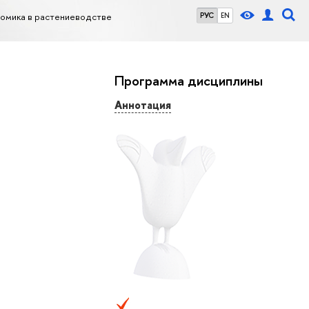
номика в растениеводстве
РУС
EN
Программа дисциплины
Аннотация