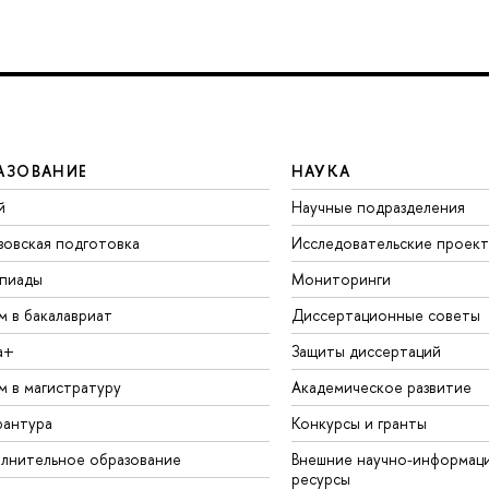
АЗОВАНИЕ
НАУКА
й
Научные подразделения
зовская подготовка
Исследовательские проек
пиады
Мониторинги
м в бакалавриат
Диссертационные советы
а+
Защиты диссертаций
м в магистратуру
Академическое развитие
рантура
Конкурсы и гранты
лнительное образование
Внешние научно-информац
ресурсы