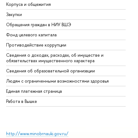
Корпуса и общежития
Вы
Закупки
Пр
Обращения граждан в НИУ ВШЭ
Ас
Фонд целевого капитала
До
Противодействие коррупции
Це
Сведения о доходах, расходах, об имуществе и
Би
обязательствах имущественного характера
Об
Сведения об образовательной организации
Об
Людям с ограниченными возможностями здоровья
Единая платежная страница
Работа в Вышке
http://www.minobrnauki.gov.ru/