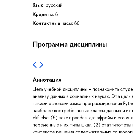
Язык:
русский
Кредиты:
6
Контактные часы:
60
Программа дисциплины
Аннотация
Цель учебной дисциплины – познакомить студе
анализу данных в социальных науках. Эта цель
такими основами языка программирования Python
наиболее востребованные классы данных и их ин
elif else, (6) пакет pandas, датафрейм и его и
переменные и их типы шкал, (2) статгипотезы
контексте решения содержательных социологич