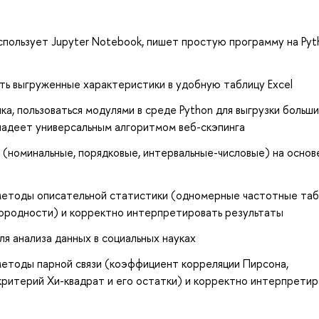
спользует Jupyter Notebook, пишет простую программу на Pyt
ть выгруженные характеристики в удобную таблицу Excel
а, пользоваться модулями в среде Python для выгрузки больш
владеет универсальным алгоритмом веб-скэпинга
 (номинальные, порядковые, интервальные-числовые) на основ
методы описательной статистики (одномерные частотные таб
нородности) и корректно интерпретировать результаты
ля анализа данных в социальных науках
етоды парной связи (коэффициент корреляции Пирсона,
ритерий Хи-квадрат и его остатки) и корректно интерпретир