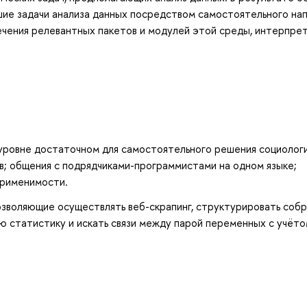
ие задачи анализа данных посредством самостоятельного на
лечения релевантных пакетов и модулей этой среды, интерпре
уровне достаточном для самостоятельного решения социолог
в; общения с подрядчиками-программистами на одном языке;
применимости.
позволяющие осуществлять веб-скрапинг, структурировать соб
ю статистику и искать связи между парой переменных с учёто