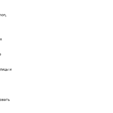
hon,
их
е
лицы и
овать