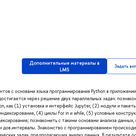
Дополнительные материалы в
Задать во
LMS
нтов с основами языка программирования Python в приложении
 достигается через решение двух параллельных задач: познако
, как (1) установка и интерфейс Jupyter, (2) модули и пакеты
дексирование, (4) циклы for in и while, (5) условные конструк
ндексирование; познакомить с такими основами анализа данных, 
 и дов.интервалы. Знакомство с программированием происходи
еских задач, предполагающих анализ данных. В результате о