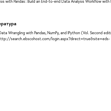
sis with Pandas : Build an End-to-end Data Analysis Workflow with
ература
Data Wrangling with Pandas, NumPy, and IPython (Vol. Second edit
 http://search.ebscohost.com/login.aspx?direct=true&site=eds-