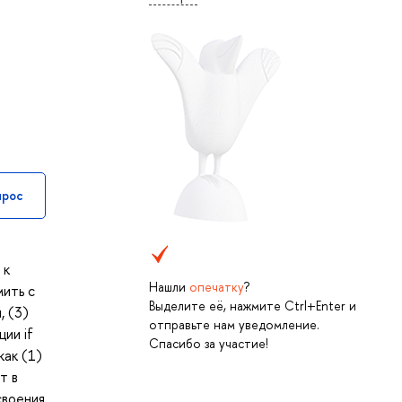
прос
 к
Нашли
опечатку
?
мить с
Выделите её, нажмите Ctrl+Enter и
, (3)
отправьте нам уведомление.
ции if
Спасибо за участие!
как (1)
т в
своения