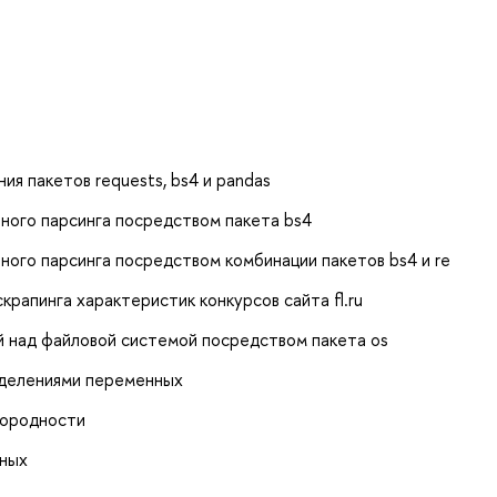
ия пакетов requests, bs4 и pandas
нного парсинга посредством пакета bs4
ного парсинга посредством комбинации пакетов bs4 и re
крапинга характеристик конкурсов сайта fl.ru
й над файловой системой посредством пакета os
еделениями переменных
нородности
нных