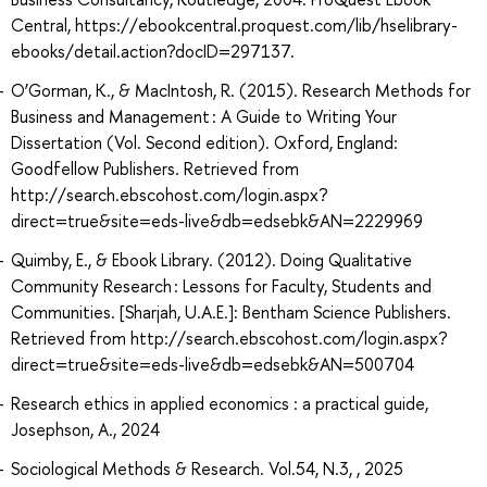
Central, https://ebookcentral.proquest.com/lib/hselibrary-
ebooks/detail.action?docID=297137.
O’Gorman, K., & MacIntosh, R. (2015). Research Methods for
Business and Management : A Guide to Writing Your
Dissertation (Vol. Second edition). Oxford, England:
Goodfellow Publishers. Retrieved from
http://search.ebscohost.com/login.aspx?
direct=true&site=eds-live&db=edsebk&AN=2229969
Quimby, E., & Ebook Library. (2012). Doing Qualitative
Community Research : Lessons for Faculty, Students and
Communities. [Sharjah, U.A.E.]: Bentham Science Publishers.
Retrieved from http://search.ebscohost.com/login.aspx?
direct=true&site=eds-live&db=edsebk&AN=500704
Research ethics in applied economics : a practical guide,
Josephson, A., 2024
Sociological Methods & Research. Vol.54, N.3, , 2025