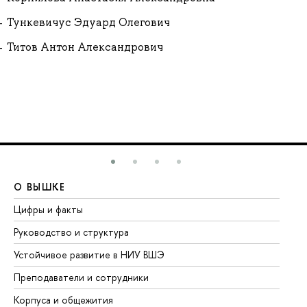
Тункевичус Эдуард Олегович
Титов Антон Александрович
О ВЫШКЕ
О
Цифры и факты
Ли
Руководство и структура
До
Устойчивое развитие в НИУ ВШЭ
Ол
Преподаватели и сотрудники
Пр
Корпуса и общежития
Вы