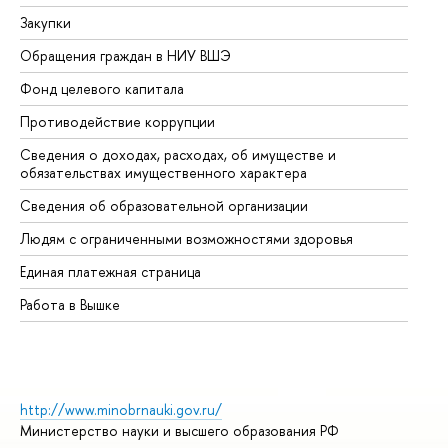
Закупки
Пр
Обращения граждан в НИУ ВШЭ
Ас
Фонд целевого капитала
До
Противодействие коррупции
Це
Сведения о доходах, расходах, об имуществе и
Би
обязательствах имущественного характера
Об
Сведения об образовательной организации
Об
Людям с ограниченными возможностями здоровья
Единая платежная страница
Работа в Вышке
http://www.minobrnauki.gov.ru/
Министерство науки и высшего образования РФ