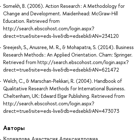
Somekh, B. (2006). Action Research : A Methodology for
Change and Development. Maidenhead: McGraw-Hill
Education. Retrieved from
http://search.ebscohost.com/login.aspx?
direct=true&site=eds-live&db=edsebk&AN=234120
Sreejesh, S., Anusree, M. R., & Mohapatra, S. (2014). Business
Research Methods : An Applied Orientation. Cham: Springer.
Retrieved from http://search.ebscohost.com/login.aspx?
direct=true&site=eds-live&db=edsebk&AN=621472
Welch, C., & Marschan-Piekkari, R. (2004). Handbook of
Qualitative Research Methods for International Business.
Cheltenham, UK: Edward Elgar Publishing. Retrieved from
http://search.ebscohost.com/login.aspx?
direct=true&site=eds-live&db=edsebk&AN=473073
Авторы
Корнилова Анастасия Александровна