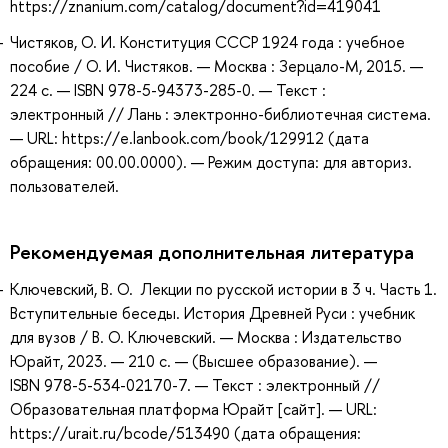
https://znanium.com/catalog/document?id=419041
Чистяков, О. И. Конституция CCСР 1924 года : учебное
пособие / О. И. Чистяков. — Москва : Зерцало-М, 2015. —
224 с. — ISBN 978-5-94373-285-0. — Текст :
электронный // Лань : электронно-библиотечная система.
— URL: https://e.lanbook.com/book/129912 (дата
обращения: 00.00.0000). — Режим доступа: для авториз.
пользователей.
Рекомендуемая дополнительная литература
Ключевский, В. О. Лекции по русской истории в 3 ч. Часть 1.
Вступительные беседы. История Древней Руси : учебник
для вузов / В. О. Ключевский. — Москва : Издательство
Юрайт, 2023. — 210 с. — (Высшее образование). —
ISBN 978-5-534-02170-7. — Текст : электронный //
Образовательная платформа Юрайт [сайт]. — URL:
https://urait.ru/bcode/513490 (дата обращения: