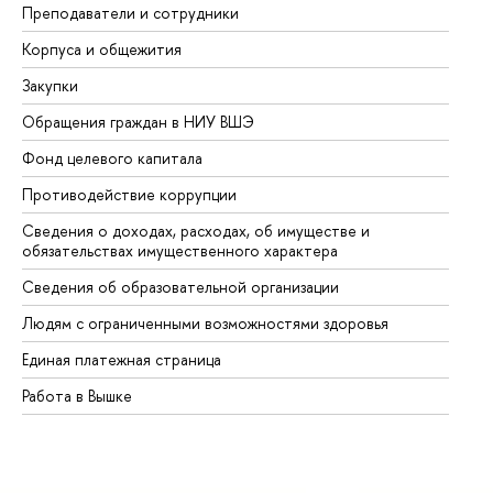
Преподаватели и сотрудники
Пр
Корпуса и общежития
Вы
Закупки
Пр
Обращения граждан в НИУ ВШЭ
Ас
Фонд целевого капитала
До
Противодействие коррупции
Це
Сведения о доходах, расходах, об имуществе и
Би
обязательствах имущественного характера
Об
Сведения об образовательной организации
Об
Людям с ограниченными возможностями здоровья
Единая платежная страница
Работа в Вышке