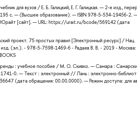
бник для вузов / Е. Б. Галицкий, Е. Г. Галицкая. — 2-е изд., пере
 195 с. — (Высшее образование). — ISBN 978-5-534-19456-2. 
Юрайт [сайт]. — URL: https://urait.ru/bcode/569142 (дата
ский проект. 75 простых правил [Электронный ресурс] / Нац.
зд. (эл.). - 978-5-7598-1469-6 - Радаев В. В. - 2019 - Москва
 iBOOKS
ренды : учебное пособие / М. О. Скивко. — Самара : Самарск
-1741-0. — Текст : электронный // Лань : электронно-библиот
36647 (дата обращения: 00.00.0000). — Режим доступа: для а