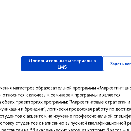
Дополнительные материалы в
Задать во
LMS
бучения магистров образовательной программы «Маркетинг: ц
н относится к ключевым семинарам программы и является
а обеих траекториях программы: "Маркетинговые стратегии и
уникации и брендинг", логически продолжая работу по дости
 студентов с акцентом на изучение профессиональной специф
готовку студентов к написанию выпускной квалификационной 
 рассчитан на 38 академических часов, из которых 8 часов – в