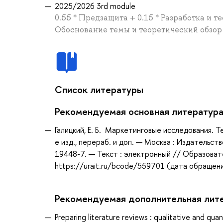
2025/2026 3rd module
0.55 * Предзащита + 0.15 * Разработка и 
Обоснование темы и теоретический обзор
Список литературы
Рекомендуемая основная литератур
Галицкий, Е. Б. Маркетинговые исследования. Теор
е изд., перераб. и доп. — Москва : Издательс
19448-7. — Текст : электронный // Образоват
https://urait.ru/bcode/559701 (дата обращени
Рекомендуемая дополнительная лит
Preparing literature reviews : qualitative and qua