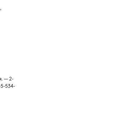
*
я. — 2-
-5-534-