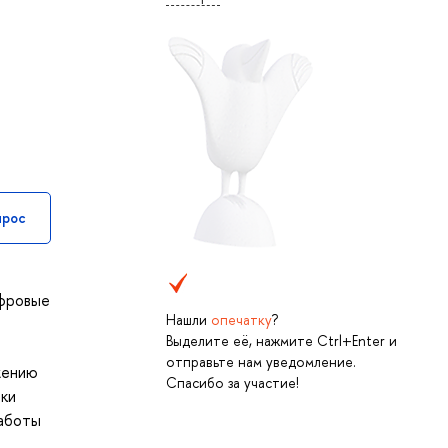
прос
ифровые
Нашли
опечатку
?
Выделите её, нажмите Ctrl+Enter и
отправьте нам уведомление.
жению
Спасибо за участие!
ики
работы