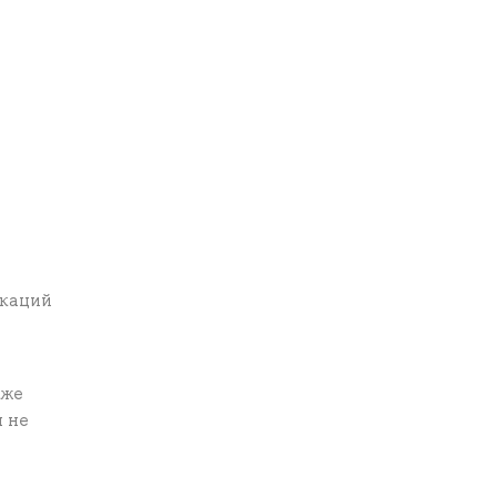
икаций
кже
 не