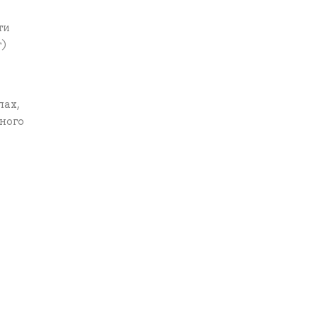
ти
т)
пах,
ного