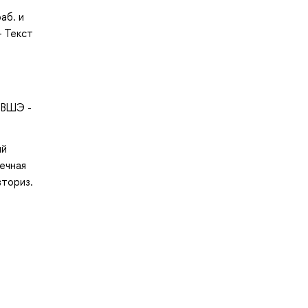
раб. и
— Текст
: ВШЭ -
ий
ечная
вториз.