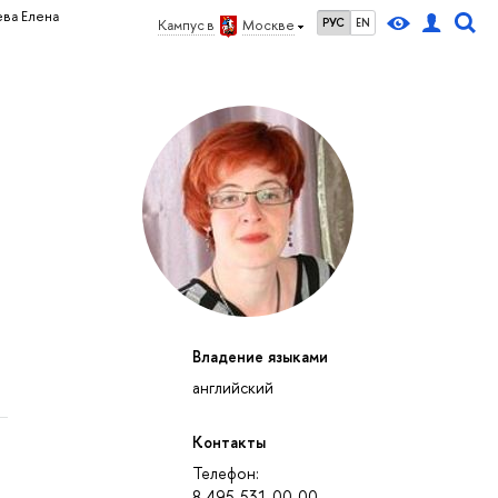
ва Елена
РУС
EN
Кампус в
Москве
Владение языками
английский
Контакты
Телефон:
8-495-531-00-00