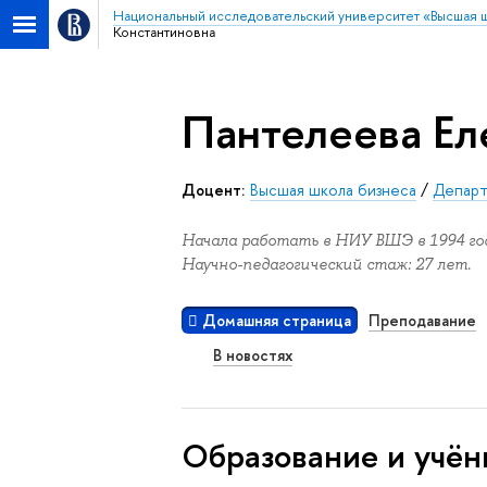
Национальный исследовательский университет «Высшая 
Константиновна
Пантелеева Ел
Доцент:
Высшая школа бизнеса
/
Департ
Начала работать в НИУ ВШЭ в 1994 год
Научно-педагогический стаж: 27 лет.
Домашняя страница
Преподавание
В новостях
Oбразование и учён