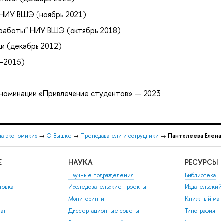
 НИУ ВШЭ (ноябрь 2021)
 работы" НИУ ВШЭ (октябрь 2018)
и (декабрь 2012)
–2015)
 номинации «Привлечение студентов» — 2023
ла экономики»
→
О Вышке
→
Преподаватели и сотрудники
→
Пантелеева Елена
Е
НАУКА
РЕСУРСЫ
Научные подразделения
Библиотека
товка
Исследовательские проекты
Издательски
Мониторинги
Книжный маг
иат
Диссертационные советы
Типография