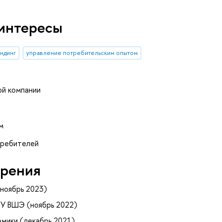
интересы
ндинг
управление потребительским опытом
й компании
м
требителей
рения
ноябрь 2023)
ИУ ВШЭ (ноябрь 2022)
мики (декабрь 2021)