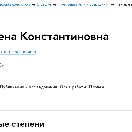
школа экономики»
О Вышке
Преподаватели и сотрудники
Пантелее
ена Константиновна
амент маркетинга
у.
Публикации и исследования
Опыт работы
Прочее
ые степени