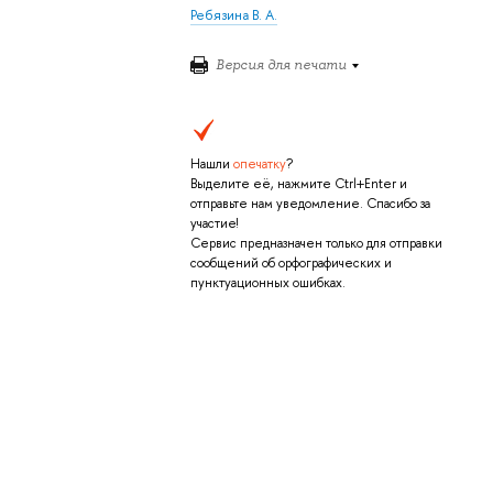
Ребязина В. А.
Версия для печати
Нашли
опечатку
?
Выделите её, нажмите Ctrl+Enter и
отправьте нам уведомление. Спасибо за
участие!
Сервис предназначен только для отправки
сообщений об орфографических и
пунктуационных ошибках.