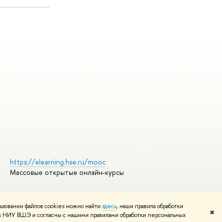
https://elearning.hse.ru/mooc
Массовые открытые онлайн-курсы
ьзовании файлов cookies можно найти
здесь
, наши правила обработки
Редактору
✖
том НИУ ВШЭ и согласны с нашими правилами обработки персональных