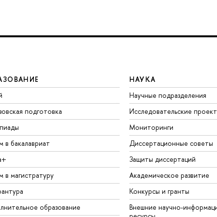
АЗОВАНИЕ
НАУКА
й
Научные подразделения
зовская подготовка
Исследовательские проек
пиады
Мониторинги
м в бакалавриат
Диссертационные советы
а+
Защиты диссертаций
м в магистратуру
Академическое развитие
рантура
Конкурсы и гранты
лнительное образование
Внешние научно-информац
ресурсы