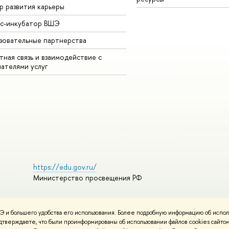
р развития карьеры
ес-инкубатор ВШЭ
зовательные партнерства
ная связь и взаимодействие с
чателями услуг
https://edu.gov.ru/
Министерство просвещения РФ
 и большего удобства его использования. Более подробную информацию об испол
пользования материалов
Политика конфиденциальности
подтверждаете, что были проинформированы об использовании файлов cookies сай