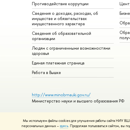
Противодействие коррупции
Цент
Сведения о доходах, расходах, об
Бизн
имуществе и обязательствах
Обра
имущественного характера
Обрат
Сведения об образовательной
полу
организации
Людям с ограниченными возможностями
здоровья
Единая платежная страница
Работа в Вышке
http://www.minobrnauki.gov.ru/
Министерство науки и высшего образования РФ
Мы используем файлы cookies для улучшения работы сайта НИУ ВШЭ
© НИУ ВШЭ 1993–2026
Адреса и контакты
Условия ис
персональных данных –
здесь
. Продолжая пользоваться сайтом, вы 