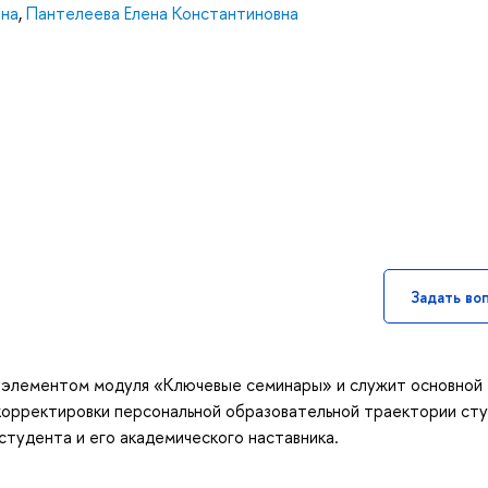
вна
,
Пантелеева Елена Константиновна
Задать во
м элементом модуля «Ключевые семинары» и служит основной
корректировки персональной образовательной траектории сту
тудента и его академического наставника.