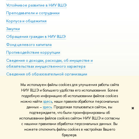
Устойчивое развитие в НИУ ВШЭ
Ол
Преподаватели и сотрудники
При
Корпуса и общежития
Вы
Закупки
При
Обращения граждан в НИУ ВШЭ
Ас
Фонд целевого капитала
До
Противодействие коррупции
Цен
Сведения о доходах, расходах, об имуществе и
Би
обязательствах имущественного характера
Об
Сведения об образовательной организации
Обр
Людям с ограниченными возможностями здоровья
Мы используем файлы cookies для улучшения работы сайта
Единая платежная страница
НИУ ВШЭ и большего удобства его использования. Более
подробную информацию об использовании файлов cookies
Работа в Вышке
можно найти
здесь
, наши правила обработки персональных
данных –
здесь
. Продолжая пользоваться сайтом, вы
✖
Редактору
подтверждаете, что были проинформированы об
© НИУ ВШЭ 1993–2026
Адреса и контакты
Условия использования
использовании файлов cookies сайтом НИУ ВШЭ и согласны
с нашими правилами обработки персональных данных. Вы
материалов
Политика конфиденциальности
Карта сайта
можете отключить файлы cookies в настройках Вашего
Шрифты HSE Sans и HSE Slab разработаны в
Школе дизайна НИУ ВШЭ
браузера.