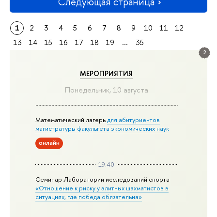
Следующая страница
1
2
3
4
5
6
7
8
9
10
11
12
13
14
15
16
17
18
19
...
35
2
МЕРОПРИЯТИЯ
Понедельник, 10 августа
Математический лагерь
для абитуриентов
магистратуры факультета экономических наук
онлайн
19:40
Семинар Лаборатории исследований спорта
«Отношение к риску у элитных шахматистов в
ситуациях, где победа обязательна»