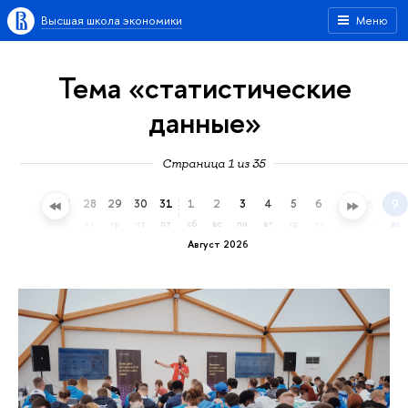
Высшая школа экономики
Меню
Тема «статистические
данные»
Страница 1 из 35
25
26
27
28
29
30
31
1
2
3
4
5
6
7
8
9
сб
вс
пн
вт
ср
чт
пт
сб
вс
пн
вт
ср
чт
пт
сб
вс
Август 2026