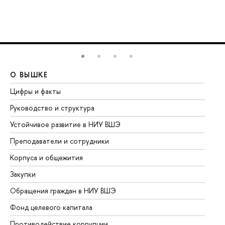
О ВЫШКЕ
О
Цифры и факты
Ли
Руководство и структура
До
Устойчивое развитие в НИУ ВШЭ
Ол
Преподаватели и сотрудники
Пр
Корпуса и общежития
Вы
Закупки
Пр
Обращения граждан в НИУ ВШЭ
Ас
Фонд целевого капитала
До
Противодействие коррупции
Це