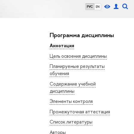
е
РУС
EN
Программа дисциплины
Аннотация
Цель освоения дисциплины
Планируемые результаты
обучения
Содержание учебной
дисциплины
Элементы контроля
Промежуточная аттестация
Список литературы
Авторы