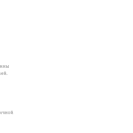
лины
ей.
личной