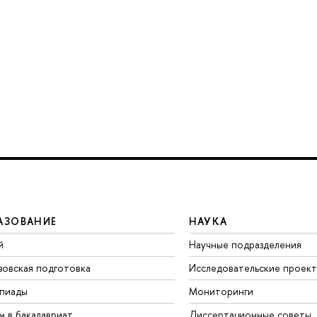
АЗОВАНИЕ
НАУКА
й
Научные подразделения
зовская подготовка
Исследовательские проек
пиады
Мониторинги
м в бакалавриат
Диссертационные советы