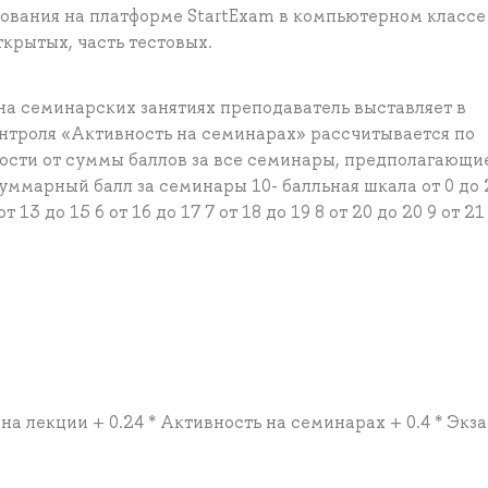
рования на платформе StartExam в компьютерном классе
ткрытых, часть тестовых.
 на семинарских занятиях преподаватель выставляет в
онтроля «Активность на семинарах» рассчитывается по
ости от суммы баллов за все семинары, предполагающи
ммарный балл за семинары 10- балльная шкала от 0 до 2
 от 13 до 15 6 от 16 до 17 7 от 18 до 19 8 от 20 до 20 9 от 21
 на лекции + 0.24 * Активность на семинарах + 0.4 * Экз