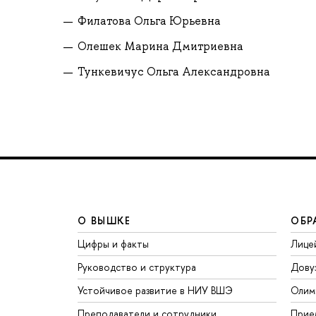
Филатова Ольга Юрьевна
Олешек Марина Дмитриевна
Тункевичус Ольга Александровна
О ВЫШКЕ
ОБР
Цифры и факты
Лице
Руководство и структура
Дову
Устойчивое развитие в НИУ ВШЭ
Олим
Преподаватели и сотрудники
Прие