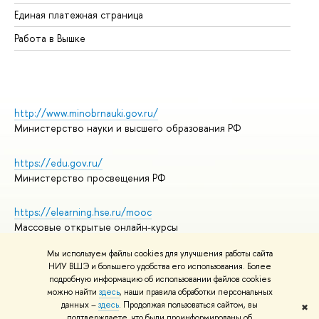
Единая платежная страница
Работа в Вышке
http://www.minobrnauki.gov.ru/
Министерство науки и высшего образования РФ
https://edu.gov.ru/
Министерство просвещения РФ
https://elearning.hse.ru/mooc
Массовые открытые онлайн-курсы
Мы используем файлы cookies для улучшения работы сайта
НИУ ВШЭ и большего удобства его использования. Более
подробную информацию об использовании файлов cookies
© НИУ ВШЭ 1993–2026
Адреса и контакты
можно найти
здесь
, наши правила обработки персональных
Условия использования материалов
данных –
здесь
. Продолжая пользоваться сайтом, вы
✖
подтверждаете, что были проинформированы об