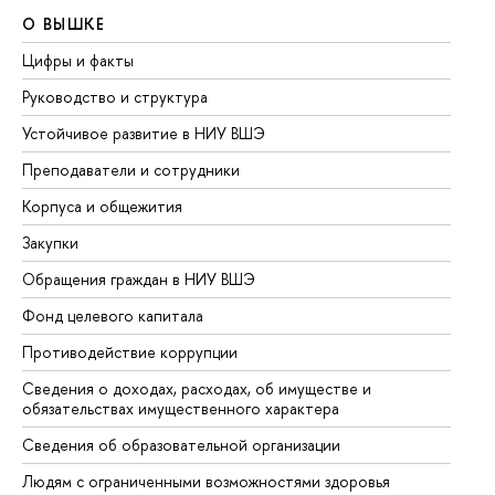
О ВЫШКЕ
О
Цифры и факты
Ли
Руководство и структура
До
Устойчивое развитие в НИУ ВШЭ
Ол
Преподаватели и сотрудники
Пр
Корпуса и общежития
Вы
Закупки
Пр
Обращения граждан в НИУ ВШЭ
Ас
Фонд целевого капитала
До
Противодействие коррупции
Це
Сведения о доходах, расходах, об имуществе и
Би
обязательствах имущественного характера
Об
Сведения об образовательной организации
Об
Людям с ограниченными возможностями здоровья