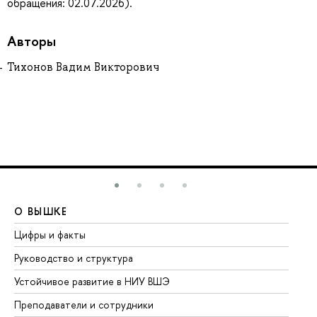
обращения: 02.07.2026).
Авторы
Тихонов Вадим Викторович
О ВЫШКЕ
О
Цифры и факты
Ли
Руководство и структура
До
Устойчивое развитие в НИУ ВШЭ
Ол
Преподаватели и сотрудники
Пр