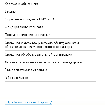
Корпуса и общежития
Вы
Закупки
Пр
Обращения граждан в НИУ ВШЭ
Ас
Фонд целевого капитала
До
Противодействие коррупции
Це
Сведения о доходах, расходах, об имуществе и
Би
обязательствах имущественного характера
Об
Сведения об образовательной организации
Об
Людям с ограниченными возможностями здоровья
Единая платежная страница
Работа в Вышке
http://www.minobrnauki.gov.ru/