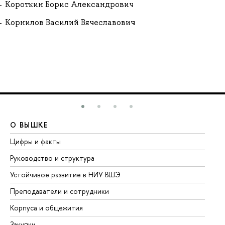
Короткин Борис Александрович
Корнилов Василий Вячеславович
О ВЫШКЕ
О
Цифры и факты
Ли
Руководство и структура
До
Устойчивое развитие в НИУ ВШЭ
Ол
Преподаватели и сотрудники
Пр
Корпуса и общежития
Вы
Закупки
Пр