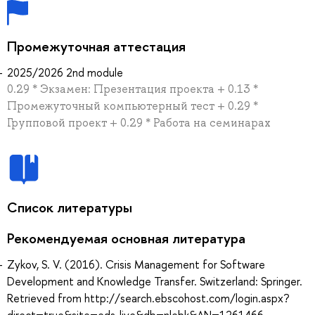
Промежуточная аттестация
2025/2026 2nd module
0.29 * Экзамен: Презентация проекта + 0.13 *
Промежуточный компьютерный тест + 0.29 *
Групповой проект + 0.29 * Работа на семинарах
Список литературы
Рекомендуемая основная литература
Zykov, S. V. (2016). Crisis Management for Software
Development and Knowledge Transfer. Switzerland: Springer.
Retrieved from http://search.ebscohost.com/login.aspx?
direct=true&site=eds-live&db=nlebk&AN=1261466