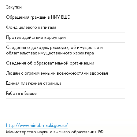
Закупки
Пр
Обращения граждан в НИУ ВШЭ
Ас
Фонд целевого капитала
До
Противодействие коррупции
Це
Сведения о доходах, расходах, об имуществе и
Би
обязательствах имущественного характера
Об
Сведения об образовательной организации
Об
Людям с ограниченными возможностями здоровья
Единая платежная страница
Работа в Вышке
http://www.minobrnauki.gov.ru/
Министерство науки и высшего образования РФ