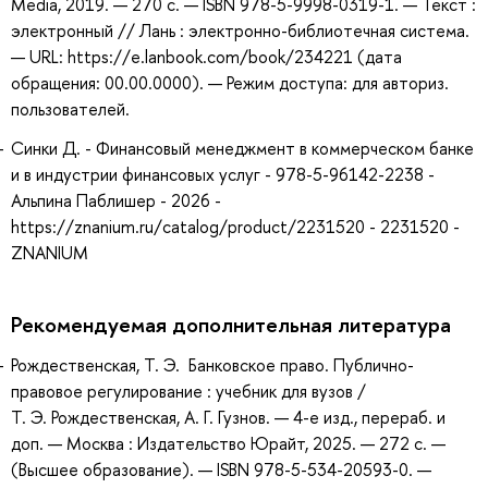
Media, 2019. — 270 с. — ISBN 978-5-9998-0319-1. — Текст :
электронный // Лань : электронно-библиотечная система.
— URL: https://e.lanbook.com/book/234221 (дата
обращения: 00.00.0000). — Режим доступа: для авториз.
пользователей.
Синки Д. - Финансовый менеджмент в коммерческом банке
и в индустрии финансовых услуг - 978-5-96142-2238 -
Альпина Паблишер - 2026 -
https://znanium.ru/catalog/product/2231520 - 2231520 -
ZNANIUM
Рекомендуемая дополнительная литература
Рождественская, Т. Э. Банковское право. Публично-
правовое регулирование : учебник для вузов /
Т. Э. Рождественская, А. Г. Гузнов. — 4-е изд., перераб. и
доп. — Москва : Издательство Юрайт, 2025. — 272 с. —
(Высшее образование). — ISBN 978-5-534-20593-0. —