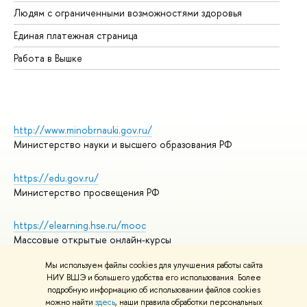
Об
Людям с ограниченными возможностями здоровья
Единая платежная страница
Работа в Вышке
http://www.minobrnauki.gov.ru/
Министерство науки и высшего образования РФ
https://edu.gov.ru/
Министерство просвещения РФ
https://elearning.hse.ru/mooc
Массовые открытые онлайн-курсы
Мы используем файлы cookies для улучшения работы сайта
НИУ ВШЭ и большего удобства его использования. Более
подробную информацию об использовании файлов cookies
© НИУ ВШЭ 1993–2026
Адреса и контакты
можно найти
здесь
, наши правила обработки персональных