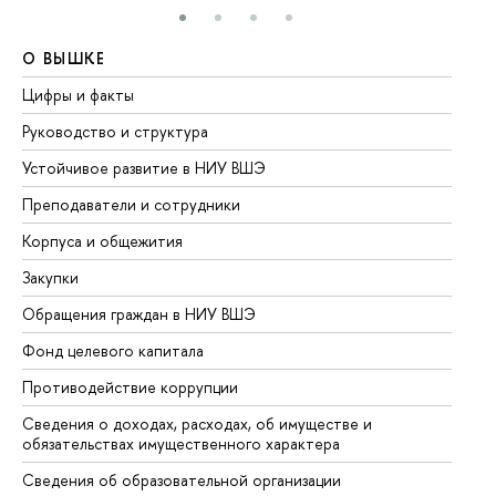
О ВЫШКЕ
О
Цифры и факты
Ли
Руководство и структура
До
Устойчивое развитие в НИУ ВШЭ
Ол
Преподаватели и сотрудники
Пр
Корпуса и общежития
Вы
Закупки
Пр
Обращения граждан в НИУ ВШЭ
Ас
Фонд целевого капитала
До
Противодействие коррупции
Це
Сведения о доходах, расходах, об имуществе и
Би
обязательствах имущественного характера
Об
Сведения об образовательной организации