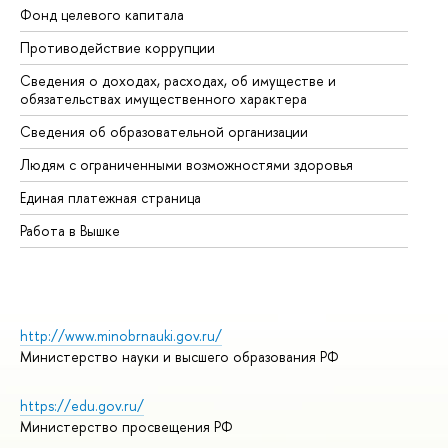
Фонд целевого капитала
До
Противодействие коррупции
Це
Сведения о доходах, расходах, об имуществе и
Би
обязательствах имущественного характера
Об
Сведения об образовательной организации
Об
Людям с ограниченными возможностями здоровья
Единая платежная страница
Работа в Вышке
http://www.minobrnauki.gov.ru/
Министерство науки и высшего образования РФ
https://edu.gov.ru/
Министерство просвещения РФ