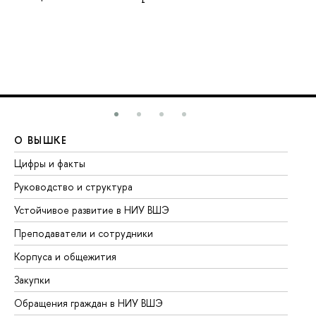
О ВЫШКЕ
О
Цифры и факты
Ли
Руководство и структура
До
Устойчивое развитие в НИУ ВШЭ
Ол
Преподаватели и сотрудники
Пр
Корпуса и общежития
Вы
Закупки
Пр
Обращения граждан в НИУ ВШЭ
Ас