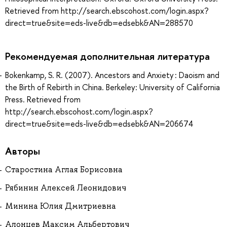
Retrieved from http://search.ebscohost.com/login.aspx?
direct=true&site=eds-live&db=edsebk&AN=288570
Рекомендуемая дополнительная литература
Bokenkamp, S. R. (2007). Ancestors and Anxiety : Daoism and
the Birth of Rebirth in China. Berkeley: University of California
Press. Retrieved from
http://search.ebscohost.com/login.aspx?
direct=true&site=eds-live&db=edsebk&AN=206674
Авторы
Старостина Аглая Борисовна
Рябинин Алексей Леонидович
Минина Юлия Дмитриевна
Алонцев Максим Альбертович