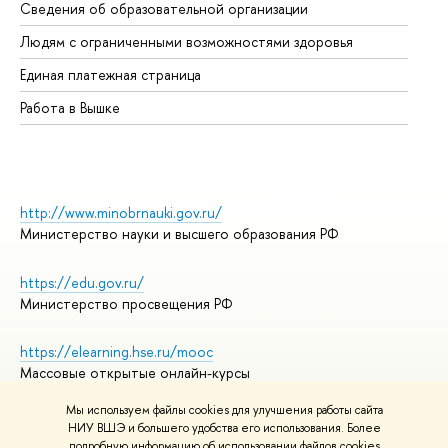
Сведения об образовательной организации
Об
Людям с ограниченными возможностями здоровья
Единая платежная страница
Работа в Вышке
http://www.minobrnauki.gov.ru/
Министерство науки и высшего образования РФ
https://edu.gov.ru/
Министерство просвещения РФ
https://elearning.hse.ru/mooc
Массовые открытые онлайн-курсы
Мы используем файлы cookies для улучшения работы сайта
НИУ ВШЭ и большего удобства его использования. Более
подробную информацию об использовании файлов cookies