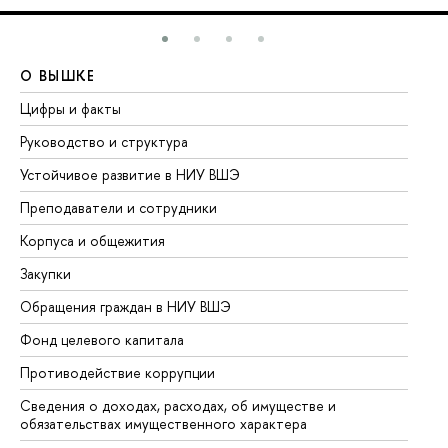
О ВЫШКЕ
О
Цифры и факты
Ли
Руководство и структура
До
Устойчивое развитие в НИУ ВШЭ
Ол
Преподаватели и сотрудники
Пр
Корпуса и общежития
Вы
Закупки
Пр
Обращения граждан в НИУ ВШЭ
Ас
Фонд целевого капитала
До
Противодействие коррупции
Це
Сведения о доходах, расходах, об имуществе и
Би
обязательствах имущественного характера
Об