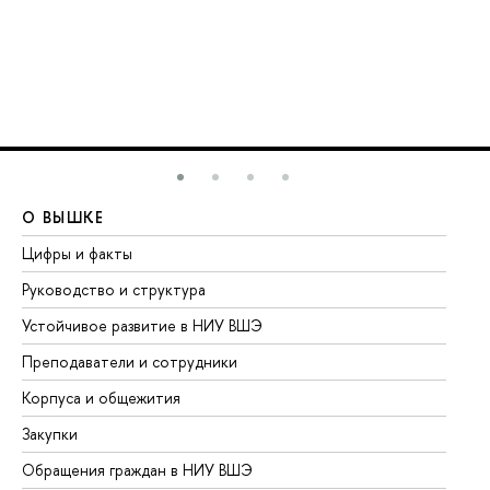
О ВЫШКЕ
О
Цифры и факты
Ли
Руководство и структура
До
Устойчивое развитие в НИУ ВШЭ
Ол
Преподаватели и сотрудники
Пр
Корпуса и общежития
Вы
Закупки
Пр
Обращения граждан в НИУ ВШЭ
Ас