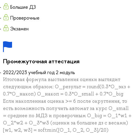
Большие ДЗ
Проверочные
Экзамен
Промежуточная аттестация
2022/2023 учебный год 2 модуль
Итоговая формула выставления оценки выглядит
следующим образом: О_результ = round(0.3*О_экз +
0.7*О_накоп) О_накоп = 0.3*О_small + 0.7*O_big
Если накопленная оценка >= 6 после округления, то
есть возможность получить автомат за курс O_small
= среднее по МДЗ и проверочным O_big = O_1*w1 +
O_2*w2 + O_3*w3 (оценки за большие дз с весами)
[w1, w2, w3] = softmin([O_1, O_2, O_3]/20)