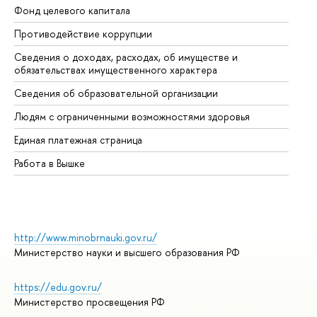
Фонд целевого капитала
До
Противодействие коррупции
Це
Сведения о доходах, расходах, об имуществе и
Би
обязательствах имущественного характера
Об
Сведения об образовательной организации
Об
Людям с ограниченными возможностями здоровья
Единая платежная страница
Работа в Вышке
http://www.minobrnauki.gov.ru/
Министерство науки и высшего образования РФ
https://edu.gov.ru/
Министерство просвещения РФ