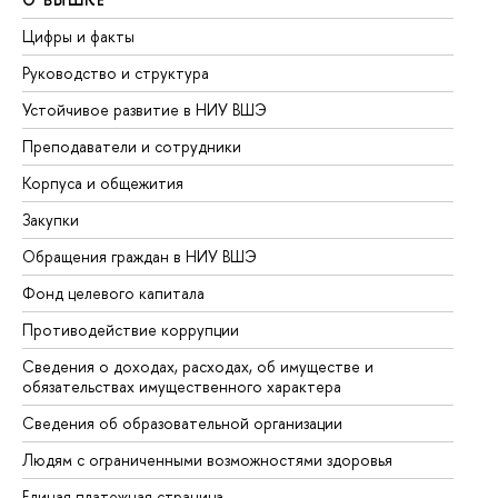
Цифры и факты
Ли
Руководство и структура
До
Устойчивое развитие в НИУ ВШЭ
Ол
Преподаватели и сотрудники
Пр
Корпуса и общежития
Вы
Закупки
Пр
Обращения граждан в НИУ ВШЭ
Ас
Фонд целевого капитала
До
Противодействие коррупции
Це
Сведения о доходах, расходах, об имуществе и
Би
обязательствах имущественного характера
Об
Сведения об образовательной организации
Об
Людям с ограниченными возможностями здоровья
Единая платежная страница