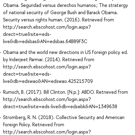
Obama. Seguridad versus derechos humanos ; The stratergy
of national security of George Bush and Barack Obama.
Security versus rights human. (2016). Retrieved from
http://search.ebscohost.com/login.aspx?
direct=true&site=eds-
live&db=edsbas&AN=edsbas.64B89F3C
Obama and the world new directions in US foreign policy ed.
by Inderjeet Parmar. (2014). Retrieved from
http://search.ebscohost.com/login.aspx?
direct=true&site=eds-
live&db=edswao&AN=edswao.425215709
Rumsch, B. (2017). Bill Clinton. [N.p.]: ABDO. Retrieved from
http://search.ebscohost.com/login.aspx?
direct=true&site=eds-live&db=edsebk&AN=1349638
Stromberg, R. N. (2018). Collective Security and American
Foreign Policy. Retrieved from
http://search.ebscohost.com/login.aspx?