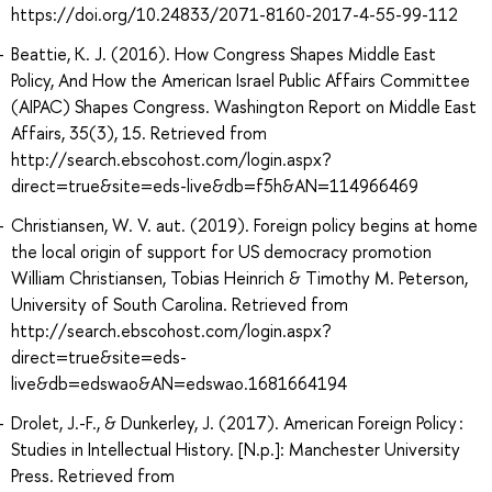
https://doi.org/10.24833/2071-8160-2017-4-55-99-112
Beattie, K. J. (2016). How Congress Shapes Middle East
Policy, And How the American Israel Public Affairs Committee
(AIPAC) Shapes Congress. Washington Report on Middle East
Affairs, 35(3), 15. Retrieved from
http://search.ebscohost.com/login.aspx?
direct=true&site=eds-live&db=f5h&AN=114966469
Christiansen, W. V. aut. (2019). Foreign policy begins at home
the local origin of support for US democracy promotion
William Christiansen, Tobias Heinrich & Timothy M. Peterson,
University of South Carolina. Retrieved from
http://search.ebscohost.com/login.aspx?
direct=true&site=eds-
live&db=edswao&AN=edswao.1681664194
Drolet, J.-F., & Dunkerley, J. (2017). American Foreign Policy :
Studies in Intellectual History. [N.p.]: Manchester University
Press. Retrieved from