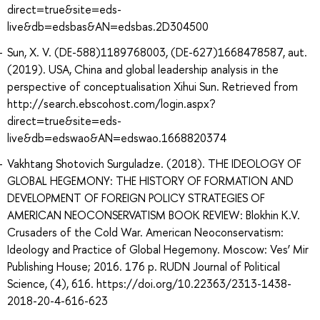
direct=true&site=eds-
live&db=edsbas&AN=edsbas.2D304500
Sun, X. V. (DE-588)1189768003, (DE-627)1668478587, aut.
(2019). USA, China and global leadership analysis in the
perspective of conceptualisation Xihui Sun. Retrieved from
http://search.ebscohost.com/login.aspx?
direct=true&site=eds-
live&db=edswao&AN=edswao.1668820374
Vakhtang Shotovich Surguladze. (2018). THE IDEOLOGY OF
GLOBAL HEGEMONY: THE HISTORY OF FORMATION AND
DEVELOPMENT OF FOREIGN POLICY STRATEGIES OF
AMERICAN NEOCONSERVATISM BOOK REVIEW: Blokhin K.V.
Crusaders of the Cold War. American Neoconservatism:
Ideology and Practice of Global Hegemony. Moscow: Ves’ Mir
Publishing House; 2016. 176 p. RUDN Journal of Political
Science, (4), 616. https://doi.org/10.22363/2313-1438-
2018-20-4-616-623