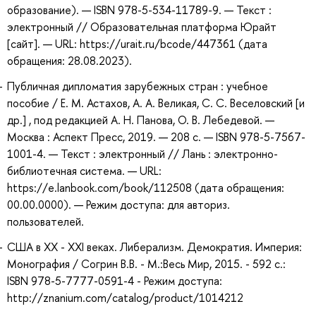
образование). — ISBN 978-5-534-11789-9. — Текст :
электронный // Образовательная платформа Юрайт
[сайт]. — URL: https://urait.ru/bcode/447361 (дата
обращения: 28.08.2023).
Публичная дипломатия зарубежных стран : учебное
пособие / Е. М. Астахов, А. А. Великая, С. С. Веселовский [и
др.] , под редакцией А. Н. Панова, О. В. Лебедевой. —
Москва : Аспект Пресс, 2019. — 208 с. — ISBN 978-5-7567-
1001-4. — Текст : электронный // Лань : электронно-
библиотечная система. — URL:
https://e.lanbook.com/book/112508 (дата обращения:
00.00.0000). — Режим доступа: для авториз.
пользователей.
США в XX - XXI веках. Либерализм. Демократия. Империя:
Монография / Согрин В.В. - М.:Весь Мир, 2015. - 592 с.:
ISBN 978-5-7777-0591-4 - Режим доступа:
http://znanium.com/catalog/product/1014212