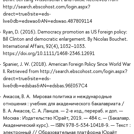
http://search.ebscohost.com/login.aspx?
direct=true&site=eds-
live&db=edswao&AN=edswao.487809114
Ryan, D. (2016). Democracy promotion as US foreign policy:
Bill Clinton and democratic enlargement. By Nicolas Bouchet.
International Affairs, 92(4), 1032–1033.
https://doi.org/10.1111/1468-2346.12691
Spanier, J. W. (2018). American Foreign Policy Since World War
II. Retrieved from http://search.ebscohost.com/login.aspx?
direct=true&site=eds-
live&db=edsbas&AN=edsbas.96E057C4
Ачкасов, В. А. Мировая политика и международные
отношения : учебник для академического бакалавриата /
В. А. Ачкасов, С. А. Ланцов. — 2-е изд., перераб. и доп. —
Москва : Издательство Юрайт, 2019. — 484 с. — (Бакалавр.
Академический курс). — ISBN 978-5-534-10418-9. — Текст :
электронный // Образовательная платформа Юрайт