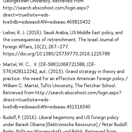
Georgetown University. Retrieved from
http://search.ebscohost.com/login.aspx?
direct=true&site=eds-
live&db=edswao&AN=edswao.469810432
Lieber, R. J. (2016). Saudi Arabia, US Middle East policy, and
the consequences of retrenchment. The Israel Journal of
Foreign Affairs, 10(2), 267–277.
https://doi.org/10.1080/23739770.2016.1225788
Martel, W. C. . V. (DE-588)1068721588, (DE-
576)428112242, aut. (2015). Grand strategy in theory and
practice : the need for an effective American foreign policy /
William C. Martel, Tufts University, The Fletcher School.
Retrieved from http://search.ebscohost.com/login.aspx?
direct=true&site=eds-
live&db=edswao&AN=edswao.451516540
Rudolf, P. (2016). Liberal hegemony and US foreign policy
under Barack Obama [Elektronische Ressource] / Peter Rudolf.
Berlin: Stiftung Wissenschaft und Politik. Retrieved from