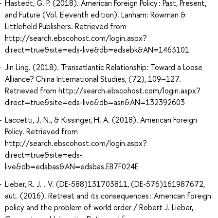
Hastedt, G. P. (2018). American Foreign Policy : Past, Present,
and Future (Vol. Eleventh edition). Lanham: Rowman &
Littlefield Publishers. Retrieved from
http://search.ebscohost.com/login.aspx?
direct=true&site=eds-live&db=edsebk&AN=1463101
Jin Ling. (2018). Transatlantic Relationship: Toward a Loose
Alliance? China International Studies, (72), 109–127.
Retrieved from http://search.ebscohost.com/login.aspx?
direct=true&site=eds-live&db=asn&AN=132392603
Laccetti, J. N., & Kissinger, H. A. (2018). American Foreign
Policy. Retrieved from
http://search.ebscohost.com/login.aspx?
direct=true&site=eds-
live&db=edsbas&AN=edsbas.EB7F024E
Lieber, R. J. . V. (DE-588)131703811, (DE-576)161987672,
aut. (2016). Retreat and its consequences : American foreign
policy and the problem of world order / Robert J. Lieber,