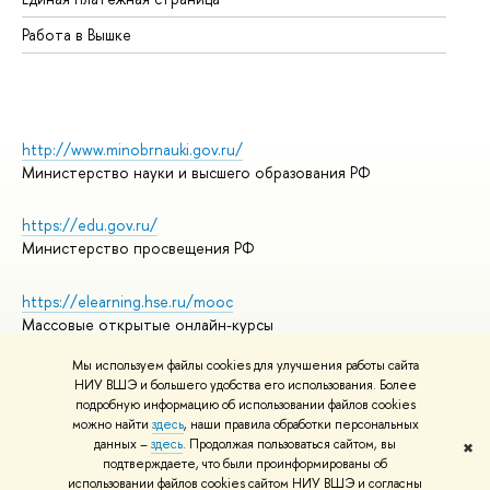
Работа в Вышке
http://www.minobrnauki.gov.ru/
Министерство науки и высшего образования РФ
https://edu.gov.ru/
Министерство просвещения РФ
https://elearning.hse.ru/mooc
Массовые открытые онлайн-курсы
Мы используем файлы cookies для улучшения работы сайта
НИУ ВШЭ и большего удобства его использования. Более
подробную информацию об использовании файлов cookies
© НИУ ВШЭ 1993–2026
Адреса и контакты
можно найти
здесь
, наши правила обработки персональных
Условия использования материалов
данных –
здесь
. Продолжая пользоваться сайтом, вы
✖
подтверждаете, что были проинформированы об
Политика конфиденциальности
использовании файлов cookies сайтом НИУ ВШЭ и согласны