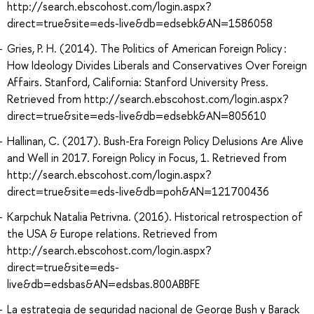
http://search.ebscohost.com/login.aspx?
direct=true&site=eds-live&db=edsebk&AN=1586058
Gries, P. H. (2014). The Politics of American Foreign Policy :
How Ideology Divides Liberals and Conservatives Over Foreign
Affairs. Stanford, California: Stanford University Press.
Retrieved from http://search.ebscohost.com/login.aspx?
direct=true&site=eds-live&db=edsebk&AN=805610
Hallinan, C. (2017). Bush-Era Foreign Policy Delusions Are Alive
and Well in 2017. Foreign Policy in Focus, 1. Retrieved from
http://search.ebscohost.com/login.aspx?
direct=true&site=eds-live&db=poh&AN=121700436
Karpchuk Natalia Petrivna. (2016). Historical retrospection of
the USA & Europe relations. Retrieved from
http://search.ebscohost.com/login.aspx?
direct=true&site=eds-
live&db=edsbas&AN=edsbas.800ABBFE
La estrategia de seguridad nacional de George Bush y Barack