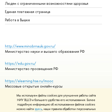
Людям с ограниченными возможностями здоровья
Единая платежная страница
Работа в Вышке
http://www.minobrnauki.gov.ru/
Министерство науки и высшего образования РФ
https://edu.gov.ru/
Министерство просвещения РФ
https://elearning.hse.ru/mooc
Массовые открытые онлайн-курсы
Мы используем файлы cookies для улучшения работы сайта
НИУ ВШЭ и большего удобства его использования. Более
подробную информацию об использовании файлов cookies
© НИУ ВШЭ 1993–2026
Адреса и контакты
можно найти
здесь
, наши правила обработки персональных