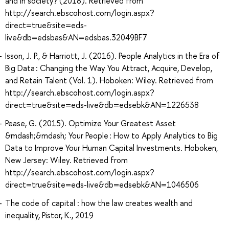
and in society? (2018). Retrieved from
http://search.ebscohost.com/login.aspx?
direct=true&site=eds-
live&db=edsbas&AN=edsbas.32049BF7
Isson, J. P., & Harriott, J. (2016). People Analytics in the Era of
Big Data : Changing the Way You Attract, Acquire, Develop,
and Retain Talent (Vol. 1). Hoboken: Wiley. Retrieved from
http://search.ebscohost.com/login.aspx?
direct=true&site=eds-live&db=edsebk&AN=1226538
Pease, G. (2015). Optimize Your Greatest Asset
&mdash;&mdash; Your People : How to Apply Analytics to Big
Data to Improve Your Human Capital Investments. Hoboken,
New Jersey: Wiley. Retrieved from
http://search.ebscohost.com/login.aspx?
direct=true&site=eds-live&db=edsebk&AN=1046506
The code of capital : how the law creates wealth and
inequality, Pistor, K., 2019