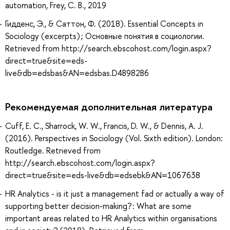
automation, Frey, C. B., 2019
Гидденс, Э., & Саттон, Ф. (2018). Essential Concepts in
Sociology (excerpts) ; Основные понятия в социологии.
Retrieved from http://search.ebscohost.com/login.aspx?
direct=true&site=eds-
live&db=edsbas&AN=edsbas.D4B982B6
Рекомендуемая дополнительная литература
Cuff, E. C., Sharrock, W. W., Francis, D. W., & Dennis, A. J.
(2016). Perspectives in Sociology (Vol. Sixth edition). London:
Routledge. Retrieved from
http://search.ebscohost.com/login.aspx?
direct=true&site=eds-live&db=edsebk&AN=1067638
HR Analytics - is it just a management fad or actually a way of
supporting better decision-making? : What are some
important areas related to HR Analytics within organisations