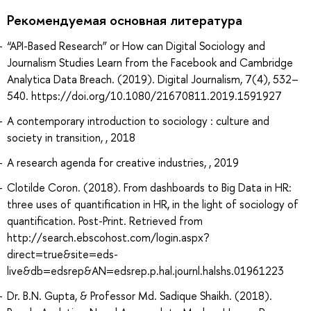
Рекомендуемая основная литература
“API-Based Research” or How can Digital Sociology and
Journalism Studies Learn from the Facebook and Cambridge
Analytica Data Breach. (2019). Digital Journalism, 7(4), 532–
540. https://doi.org/10.1080/21670811.2019.1591927
A contemporary introduction to sociology : culture and
society in transition, , 2018
A research agenda for creative industries, , 2019
Clotilde Coron. (2018). From dashboards to Big Data in HR:
three uses of quantification in HR, in the light of sociology of
quantification. Post-Print. Retrieved from
http://search.ebscohost.com/login.aspx?
direct=true&site=eds-
live&db=edsrep&AN=edsrep.p.hal.journl.halshs.01961223
Dr. B.N. Gupta, & Professor Md. Sadique Shaikh. (2018).