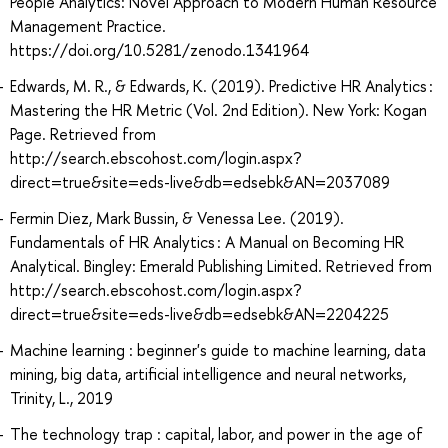
People Analytics: Novel Approach to Modern Human Resource
Management Practice.
https://doi.org/10.5281/zenodo.1341964
Edwards, M. R., & Edwards, K. (2019). Predictive HR Analytics :
Mastering the HR Metric (Vol. 2nd Edition). New York: Kogan
Page. Retrieved from
http://search.ebscohost.com/login.aspx?
direct=true&site=eds-live&db=edsebk&AN=2037089
Fermin Diez, Mark Bussin, & Venessa Lee. (2019).
Fundamentals of HR Analytics : A Manual on Becoming HR
Analytical. Bingley: Emerald Publishing Limited. Retrieved from
http://search.ebscohost.com/login.aspx?
direct=true&site=eds-live&db=edsebk&AN=2204225
Machine learning : beginner's guide to machine learning, data
mining, big data, artificial intelligence and neural networks,
Trinity, L., 2019
The technology trap : capital, labor, and power in the age of