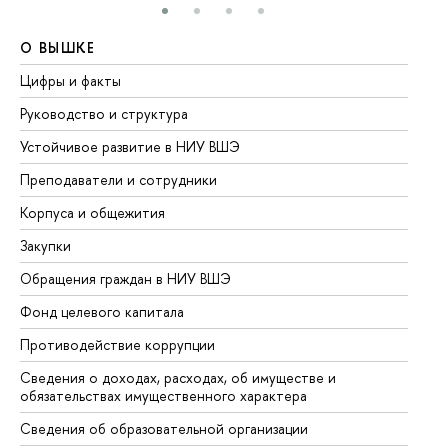
О ВЫШКЕ
О
Цифры и факты
Ли
Руководство и структура
До
Устойчивое развитие в НИУ ВШЭ
Ол
Преподаватели и сотрудники
Пр
Корпуса и общежития
Вы
Закупки
Пр
Обращения граждан в НИУ ВШЭ
Ас
Фонд целевого капитала
До
Противодействие коррупции
Це
Сведения о доходах, расходах, об имуществе и
Би
обязательствах имущественного характера
Об
Сведения об образовательной организации
Об