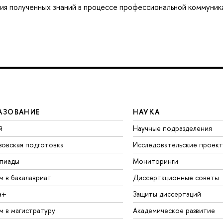
ния полученных знаний в процессе профессиональной коммуник
АЗОВАНИЕ
НАУКА
й
Научные подразделения
зовская подготовка
Исследовательские проек
пиады
Мониторинги
м в бакалавриат
Диссертационные советы
а+
Защиты диссертаций
м в магистратуру
Академическое развитие