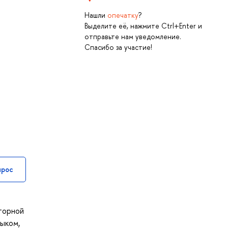
Нашли
опечатку
?
Выделите её, нажмите Ctrl+Enter и
отправьте нам уведомление.
Спасибо за участие!
прос
торной
зыком,