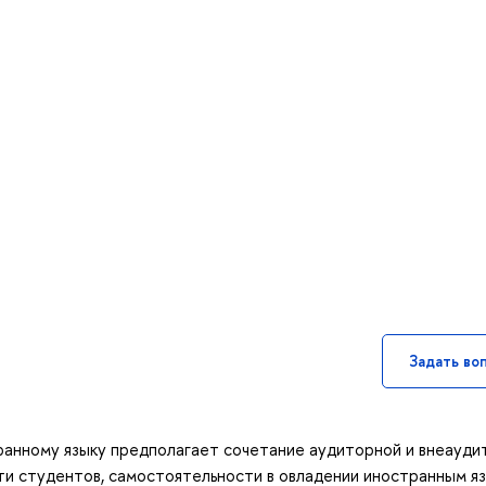
Задать во
ранному языку предполагает сочетание аудиторной и внеауди
ти студентов, самостоятельности в овладении иностранным я