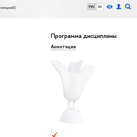
емецкий)
РУС
EN
Программа дисциплины
Аннотация