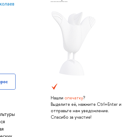
колаев
прос
Нашли
опечатку
?
Выделите её, нажмите Ctrl+Enter и
отправьте нам уведомление.
ультуры
Спасибо за участие!
тся
ая
ческих