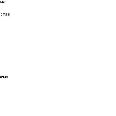
ия:
ости и
ания