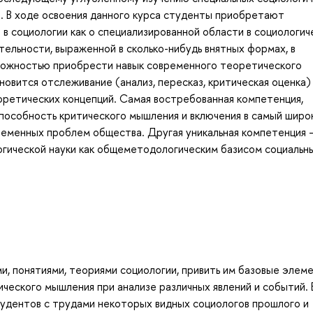
я. В ходе освоения данного курса студенты приобретают
в социологии как о специализированной области в социологич
тельности, выраженной в сколько-нибудь внятных формах, в
можностью приобрести навык современного теоретического
овится отслеживание (анализ, пересказ, критическая оценка)
оретических концепций. Самая востребованная компетенция,
пособность критического мышления и включения в самый широ
ременных проблем общества. Другая уникальная компетенция 
гической науки как общеметодологическим базисом социальны
и, понятиями, теориями социологии, привить им базовые элем
ческого мышления при анализе различных явлений и событий. 
тудентов с трудами некоторых видных социологов прошлого и