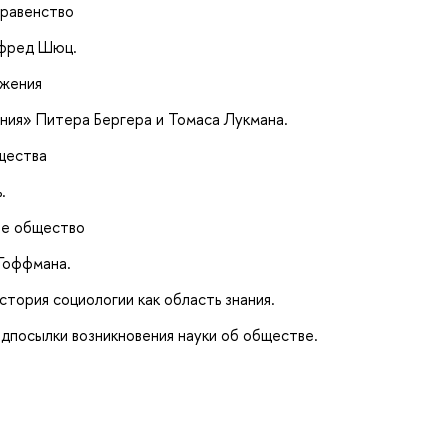
еравенство
ьфред Шюц.
ижения
ния» Питера Бергера и Томаса Лукмана.
щества
.
ое общество
 Гоффмана.
ория социологии как область знания.
дпосылки возникновения науки об обществе.