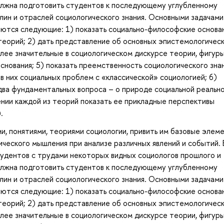
должна подготовить студентов к последующему углубленному
лин и отраслей социологического знания. Основными задачами 
ются следующие: 1) показать социально-философские основа
теорий; 2) дать представление об основных эпистемологичес
лее значительные в социологическом дискурсе теории, фигуры
основания; 5) показать преемственность социологического знан
в них социальных проблем с «классической» социологией; 6)
два фундаментальных вопроса – о природе социальной реальн
ении каждой из теорий показать ее прикладные перспективы
.
и, понятиями, теориями социологии, привить им базовые элем
ческого мышления при анализе различных явлений и событий. 
тудентов с трудами некоторых видных социологов прошлого и
должна подготовить студентов к последующему углубленному
лин и отраслей социологического знания. Основными задачами 
ются следующие: 1) показать социально-философские основа
теорий; 2) дать представление об основных эпистемологичес
лее значительные в социологическом дискурсе теории, фигуры