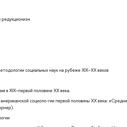
й редукционизм
методологии социальных наук на рубеже XIX–ХХ веков
ия в XIX–первой половине ХХ века.
 американской социоло-гии первой половины ХХ века: «Средн
орнер).
логии