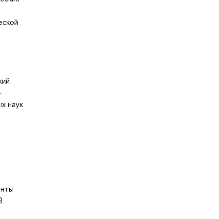
еской
кий
–
х наук
енты
В