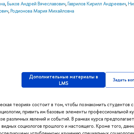
вна
,
Быков Андрей Вячеславович
,
Гаврилов Кирилл Андреевич
,
Ни
ович
,
Родионова Мария Михайловна
Дополнительные материалы в
Задать во
LMS
ческая теория» состоит в том, чтобы познакомить студентов с
оциологии, привить им базовые элементы профессиональной к
зе различных явлений и событий. В рамках курса предполагае
видных социологов прошлого и настоящего. Кроме того, данн
последующему углубленному изучению специальных социологи