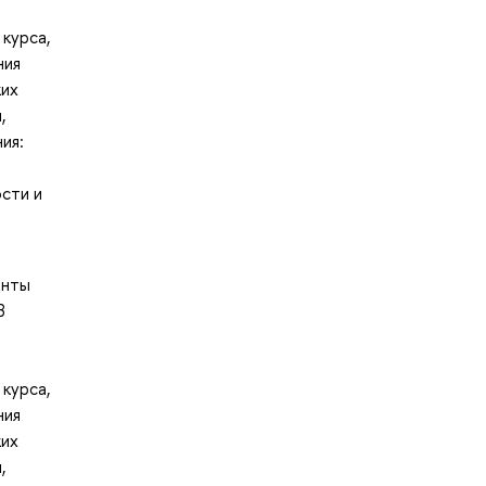
курса,
ния
ких
,
ия:
ости и
енты
В
курса,
ния
ких
,