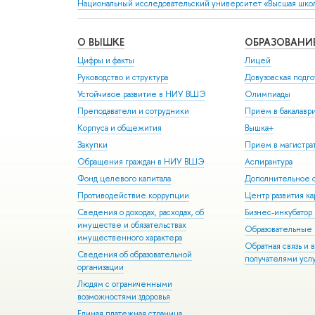
Национальный исследовательский университет «Высшая шко
О ВЫШКЕ
ОБРАЗОВАНИ
Цифры и факты
Лицей
Руководство и структура
Довузовская подго
Устойчивое развитие в НИУ ВШЭ
Олимпиады
Преподаватели и сотрудники
Прием в бакалавр
Корпуса и общежития
Вышка+
Закупки
Прием в магистра
Обращения граждан в НИУ ВШЭ
Аспирантура
Фонд целевого капитала
Дополнительное о
Противодействие коррупции
Центр развития к
Сведения о доходах, расходах, об
Бизнес-инкубато
имуществе и обязательствах
Образовательные 
имущественного характера
Обратная связь и 
Сведения об образовательной
получателями усл
организации
Людям с ограниченными
возможностями здоровья
Единая платежная страница