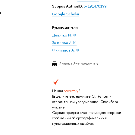
Scopus AuthorID
:
57191478199
а
Google Scholar
Руководители
Девятко И. Ф.
Зангиева И. К.
Филиппов А. Ф.
Версия для печати
Нашли
опечатку
?
Выделите её, нажмите Ctrl+Enter и
отправьте нам уведомление. Спасибо за
участие!
Сервис предназначен только для отправки
сообщений об орфографических и
пунктуационных ошибках.