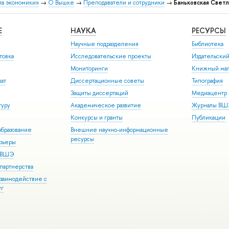
ла экономики»
→
О Вышке
→
Преподаватели и сотрудники
→
Баньковская Свет
Е
НАУКА
РЕСУРСЫ
Научные подразделения
Библиотека
товка
Исследовательские проекты
Издательски
Мониторинги
Книжный маг
иат
Диссертационные советы
Типография
Защиты диссертаций
Медиацентр
туру
Академическое развитие
Журналы В
Конкурсы и гранты
Публикации
бразование
Внешние научно-информационные
ресурсы
арьеры
р ВШЭ
партнерства
взаимодействие с
уг