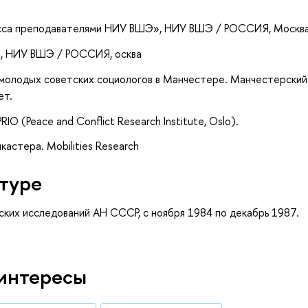
есса преподавателями НИУ ВШЭ»
, НИУ ВШЭ / РОССИЯ, Москв
»
, НИУ ВШЭ / РОССИЯ, осква
а молодых советских социологов в Манчестере. Манчестерский
ет.
IO (Peace and Conflict Research Institute, Oslo).
астера. Mobilities Research
туре
ских исследований АН СССР, с ноября 1984 по декабрь 1987.
интересы