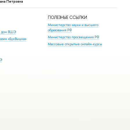
лана Петровна
ПОЛЕЗНЫЕ ССЫЛКИ
Министерство науки и высшего
образования РФ
й дом ВШЭ
Министерство просвещения РФ
азин «БукВышка»
Массовые открытые онлайн-курсы
ШЭ