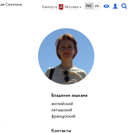
кая Светлана
РУС
EN
Кампус в
Москве
Владение языками
английский
латышский
французский
Контакты