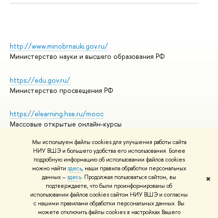
http://www.minobrnauki.gov.ru/
Министерство науки и высшего образования РФ
https://edu.gov.ru/
Министерство просвещения РФ
https://elearning.hse.ru/mooc
Массовые открытые онлайн-курсы
Мы используем файлы cookies для улучшения работы сайта
НИУ ВШЭ и большего удобства его использования. Более
подробную информацию об использовании файлов cookies
© НИУ ВШЭ 1993–2026
Адреса и контакты
можно найти
здесь
, наши правила обработки персональных
Условия использования материалов
данных –
здесь
. Продолжая пользоваться сайтом, вы
✖
подтверждаете, что были проинформированы об
Политика конфиденциальности
использовании файлов cookies сайтом НИУ ВШЭ и согласны
Правила применения рекомендательных технологий в НИУ ВШЭ
с нашими правилами обработки персональных данных. Вы
Карта сайта
можете отключить файлы cookies в настройках Вашего