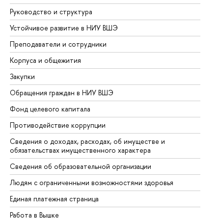
Руководство и структура
До
Устойчивое развитие в НИУ ВШЭ
Ол
Преподаватели и сотрудники
Пр
Корпуса и общежития
Вы
Закупки
Пр
Обращения граждан в НИУ ВШЭ
Ас
Фонд целевого капитала
До
Противодействие коррупции
Це
Сведения о доходах, расходах, об имуществе и
Би
обязательствах имущественного характера
Об
Сведения об образовательной организации
Об
Людям с ограниченными возможностями здоровья
Единая платежная страница
Работа в Вышке